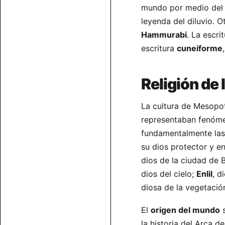
mundo por medio del
leyenda del diluvio. O
Hammurabi
. La escri
escritura
cuneiforme
Religión de
La cultura de Mesopo
representaban fenóm
fundamentalmente las
su dios protector y e
dios de la ciudad de 
dios del cielo;
Enlil
, d
diosa de la vegetació
El
origen del mundo
s
la historia del Arca d