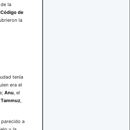
 de la
l
Código de
ubrieron la
iudad tenía
uien era el
ia;
Anu
, el
y
Tammuz
,
, parecido a
elo y la