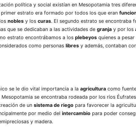
ación política y social existían en Mesopotamia tres difere
l primer estrato era formado por todos los que eran
funcio
 los
nobles
y los
curas
. El segundo estrato se encontraba 
nas que se dedicaban a las actividades de
granja
y por los
timo estrato encontrábamos a los
plebeyos
quienes a pesar 
n considerados como personas
libres
y además, contaban con
co se le dio vital importancia a la
agricultura
como fuente
Mesopotamia se encontraba rodeada por los ríos Éufrates y
 creación de un
sistema de riego
para favorecer la agricultu
incipalmente por medio del
intercambio
para poder consegu
semipreciosas y madera.