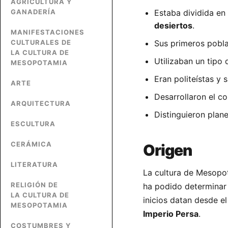
AGRICULTURA Y
GANADERÍA
Estaba dividida en
desiertos
.
MANIFESTACIONES
CULTURALES DE
Sus primeros pobl
LA CULTURA DE
Utilizaban un tipo
MESOPOTAMIA
Eran politeístas y 
ARTE
Desarrollaron el co
ARQUITECTURA
Distinguieron plan
ESCULTURA
CERÁMICA
Origen
LITERATURA
La cultura de Mesopo
RELIGIÓN DE
ha podido determinar
LA CULTURA DE
inicios datan desde e
MESOPOTAMIA
Imperio Persa
.
COSTUMBRES Y