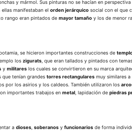
conchas y mármol. Sus pinturas no se hacían en perspectiva
 ellas manifestaban el
orden jerárquico
social con el que 
to rango eran pintados de
mayor tamaño
y los de menor r
potamia, se hicieron importantes construcciones de
templ
jemplo los
zigurats
, que eran tallados y pintados con tema
s
y
militares
los cuales se convirtieron en su marca arquite
 que tenían grandes
torres rectangulares
muy similares a 
s por los asirios y los caldeos. También utilizaron los
arco
aron importantes trabajos en
metal
, lapidación de
piedras p
entar a
dioses
,
soberanos
y
funcionarios
de forma individu