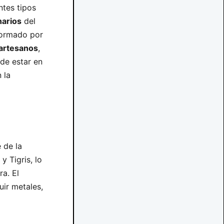
ntes tipos
narios
del
formado por
artesanos
,
de estar en
 la
 de la
 Tigris, lo
ra. El
ir metales,