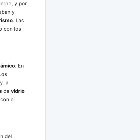
erpo, y por
aban y
rismo
. Las
o con los
rámico
. En
Los
y la
s
de
vidrio
con el
en del