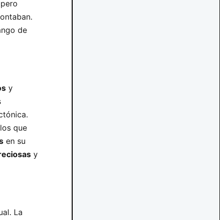
 pero
contaban.
ango de
os
y
s
ctónica.
los que
s
en su
reciosas
y
al. La