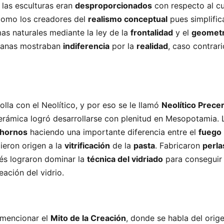
las esculturas eran
desproporcionados
con respecto al cu
 como los creadores del
realismo conceptual
pues simplific
mas naturales mediante la ley de la
frontalidad
y el
geomet
manas mostraban
indiferencia
por la
realidad
, caso contrari
lla con el Neolítico, y por eso se le llamó
Neolítico Prece
 cerámica logró desarrollarse con plenitud en Mesopotamia. 
hornos
haciendo una importante diferencia entre el
fuego
Dieron origen a la
vitrificación
de la
pasta
. Fabricaron
perla
s lograron dominar la
técnica del vidriado
para conseguir 
eación del vidrio.
 mencionar el
Mito de la Creación
, donde se habla del orig