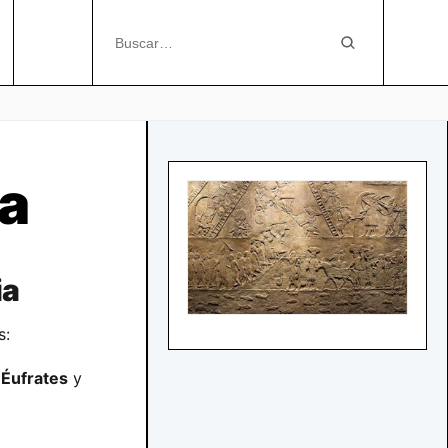
a
ia
s:
s
Éufrates
y