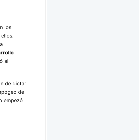
n los
ellos.
na
rrollo
ó al
n de dictar
 apogeo de
rio empezó