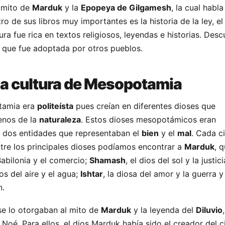
 mito de
Marduk
y la
Epopeya de Gilgamesh
, la cual habla
tro de sus libros muy importantes es la historia de la ley, e
tura fue rica en textos religiosos, leyendas e historias. Desc
, que fue adoptada por otros pueblos.
 la cultura de Mesopotamia
tamia era
politeísta
pues creían en diferentes dioses que
enos de la
naturaleza
. Estos dioses mesopotámicos eran
 dos entidades que representaban el
bien
y el
mal
. Cada c
ntre los principales dioses podíamos encontrar a
Marduk
, q
Babilonia y el comercio;
Shamash
, el dios del sol y la justic
ios del aire y el agua;
Ishtar
, la diosa del amor y la guerra 
n.
e lo otorgaban al mito de
Marduk
y la leyenda del
Diluvio
e Noé. Para ellos, el dios Marduk había sido el creador del ci