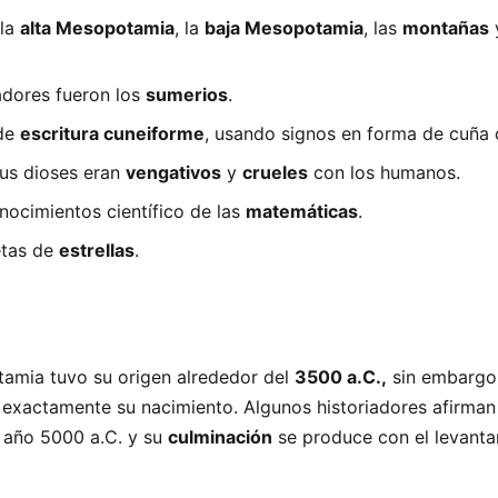
 la
alta Mesopotamia
, la
baja Mesopotamia
, las
montañas
adores fueron los
sumerios
.
 de
escritura cuneiforme
, usando signos en forma de cuña 
sus dioses eran
vengativos
y
crueles
con los humanos.
nocimientos científico de las
matemáticas
.
etas de
estrellas
.
tamia tuvo su origen alrededor del
3500 a.C.,
sin embargo
 exactamente su nacimiento. Algunos historiadores afirman
l año 5000 a.C. y su
culminación
se produce con el levanta