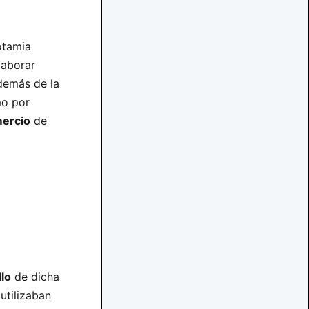
otamia
laborar
Además de la
o por
ercio
de
lo
de dicha
utilizaban