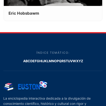
Eric Hobsbawm
ÍNDICE TEMÁTICO:
A
B
C
D
E
F
G
H
I
J
K
L
M
N
O
P
Q
R
S
T
U
V
W
X
Y
Z
La enciclopedia interactiva dedicada a la divulgación de
conocimiento científico, histórico y cultural con rigor y