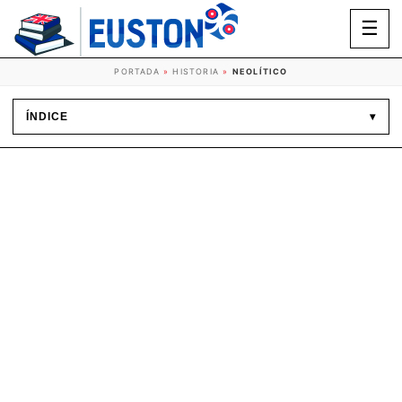
☰
PORTADA
»
HISTORIA
»
NEOLÍTICO
ÍNDICE
▾