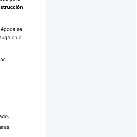
strucción
a época se
auge en el
das
ado.
eras