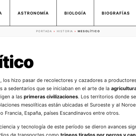
A
ASTRONOMÍA
BIOLOGÍA
BIOGRAFÍAS
PORTADA
»
HISTORIA
»
MESOLÍTICO
tico
, los hizo pasar de recolectores y cazadores a productore
 a sedentarios que se iniciaban en el arte de la
agricultur
igen a las
primeras civilizaciones
. Los territorios donde s
laciones mesolíticas están ubicadas el Suroeste y al Noroe
 Francia, España, países Escandinavos entre otros.
 ciencia y tecnología de este período se dieron avances sign
dios de transportes como
trineos tirados por perros y ca