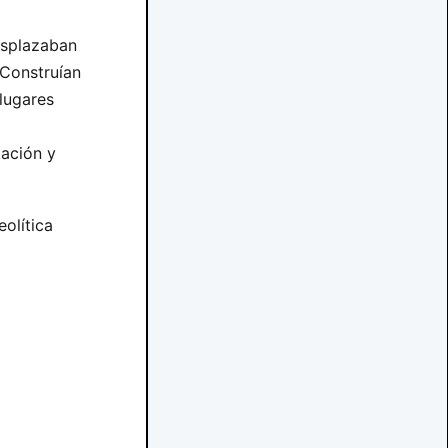
esplazaban
 Construían
lugares
tación y
eolítica