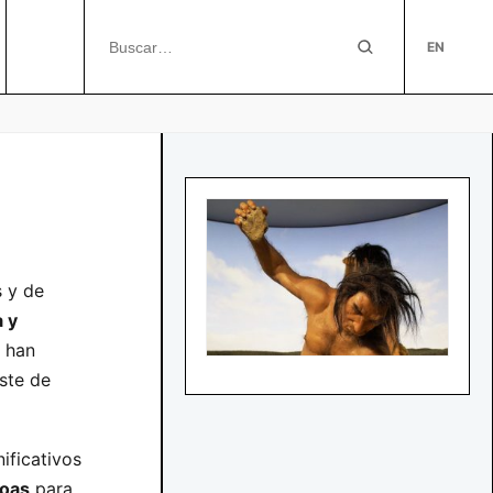
EN
s y de
a y
e han
ste de
ificativos
noas
para