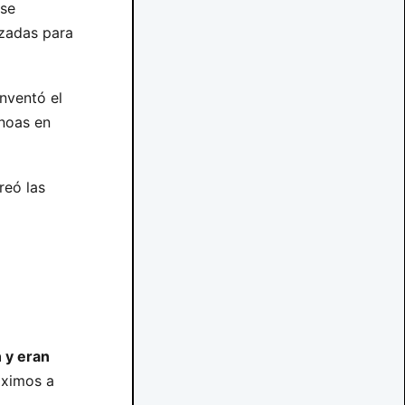
 se
izadas para
nventó el
anoas en
reó las
 y eran
óximos a