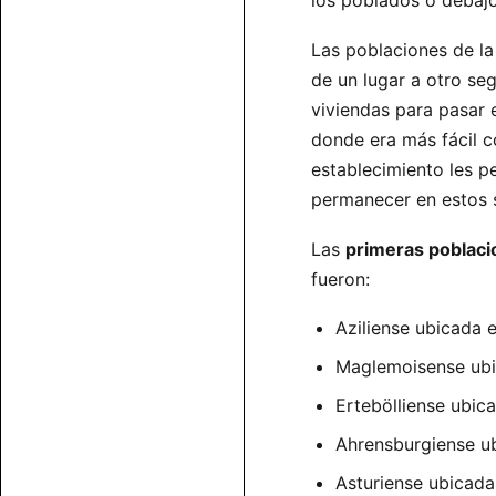
los poblados o debajo
Las poblaciones de l
de un lugar a otro se
viviendas para pasar 
donde era más fácil c
establecimiento les p
permanecer en estos s
Las
primeras poblaci
fueron:
Aziliense ubicada e
Maglemoisense ubi
Ertebölliense ubica
Ahrensburgiense ub
Asturiense ubicada 