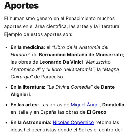
Aportes
El humanismo generó en el Renacimiento muchos
aportes en el área científica, las artes y la literatura.
Ejemplo de estos aportes son:
En la medicina:
el
“Libro de la Anatomía del
Hombre”
de
Bernandino Montaña de Monserrate
;
las obras de
Leonardo Da Vinici
“Manuscrito
Anatómico A”
y
“Il libro dell’anatomia”
; la
“Magna
Chirurgia”
de Paracelso.
En la literatura:
“La Divina Comedia”
de
Dante
Alighieri
.
En las artes:
Las obras de
Miguel Ángel
,
Donatello
en Italia y en España las obras de
El Greco
.
En la Astronomía:
Nicolás Copérnico
retoma las
ideas heliocentristas donde el Sol es el centro del