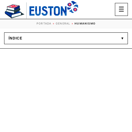
☰
PORTADA
»
GENERAL
»
HUMANISMO
ÍNDICE
▾