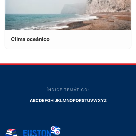
Clima oceánico
ÍNDICE TEMÁTICO:
A
B
C
D
E
F
G
H
I
J
K
L
M
N
O
P
Q
R
S
T
U
V
W
X
Y
Z