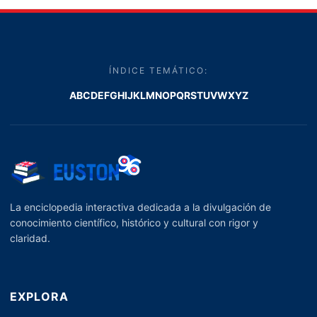
ÍNDICE TEMÁTICO:
A
B
C
D
E
F
G
H
I
J
K
L
M
N
O
P
Q
R
S
T
U
V
W
X
Y
Z
La enciclopedia interactiva dedicada a la divulgación de
conocimiento científico, histórico y cultural con rigor y
claridad.
EXPLORA