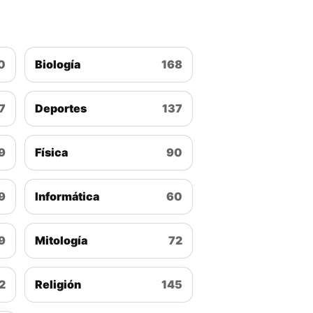
0
Biología
168
7
Deportes
137
9
Física
90
9
Informática
60
9
Mitología
72
2
Religión
145