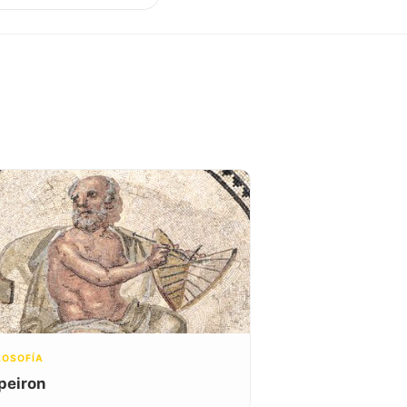
LOSOFÍA
peiron