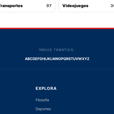
Transportes
97
Videojuegos
3
ÍNDICE TEMÁTICO:
A
B
C
D
E
F
G
H
I
J
K
L
M
N
O
P
Q
R
S
T
U
V
W
X
Y
Z
EXPLORA
Filosofía
Deportes