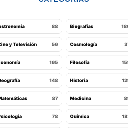
Astronomía
88
Biografías
18
Cine y Televisión
56
Cosmología
3
Economía
165
Filosofía
15
Geografía
148
Historia
12
Matemáticas
87
Medicina
8
Psicología
78
Química
18