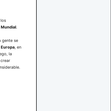
 los
a Mundial
.
a gente se
a
Europa
, en
ego, la
 crear
nsiderable.