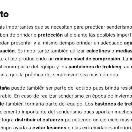
to
s importantes que se necesitan para practicar senderismo
ben de brindarle
protección
al pie ante las posibles imper
uedan presentar y al mismo tiempo brindar un adecuado
aga
uación
. Es importante también utilizar
calcetines
o
media
e al pie produciendo un
mínimo nivel de compresión
. La
al como parte del equipo y los
pantalones de trekking
, au
an a que la práctica del senderismo sea más cómoda.
ntaña
puede también ser parte del equipo pues brinda resist
irable. En caso de realizar senderismo en época de invierno
le
también formaría parte del equipo. Los
bastones de tre
 elemento importante del senderismo pues aportan muchos
e logra
distribuir el esfuerzo
permitiendo un ejercicio más
tiempo ayuda a
evitar lesiones
en las extremidades inferiore