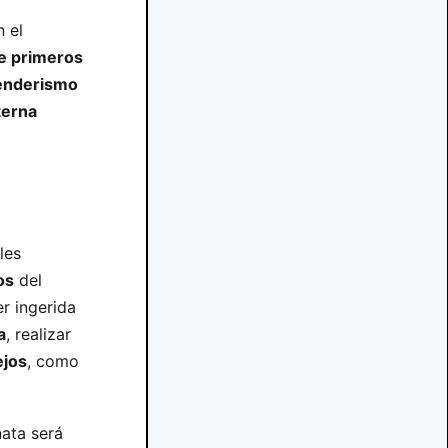
 el
e primeros
enderismo
terna
les
os
del
r ingerida
a
, realizar
ejos
, como
ata será