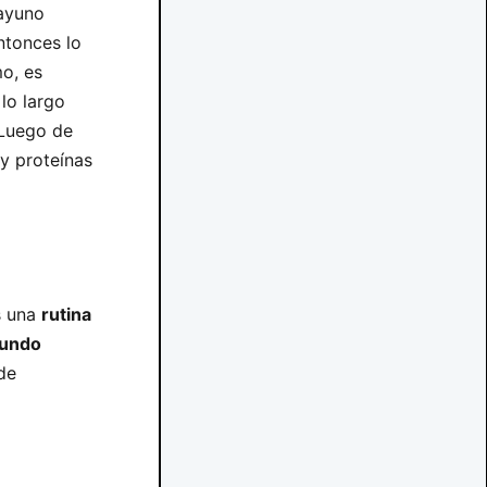
sayuno
ntonces lo
mo, es
lo largo
 Luego de
 y proteínas
s una
rutina
mundo
de