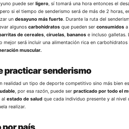
ayuno puede ser
ligero
, sí tomará una hora entonces el de
pero si el tiempo de senderismo será de más de 2 horas, e
izar un
desayuno más fuerte
. Durante la ruta del senderis
levar algunos
carbohidratos
que pueden ser
consumidos
a 
barritas de cereales
,
ciruelas
,
bananos
e incluso galletas.
 lo mejor será incluir una alimentación rica en carbohidratos
neración muscular.
 practicar senderismo
n realidad un tipo de deporte competitivo sino más bien e
ludable
, por esa razón, puede ser
practicado por todo el 
al
estado de salud
que cada individuo presente y al nivel 
ela realizar.
 por país