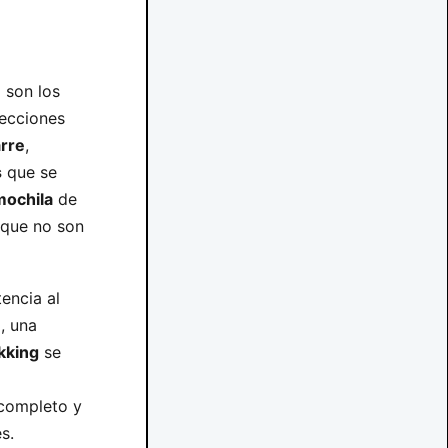
 son los
fecciones
rre
,
s
que se
mochila
de
nque no son
encia al
, una
kking
se
 completo y
s.