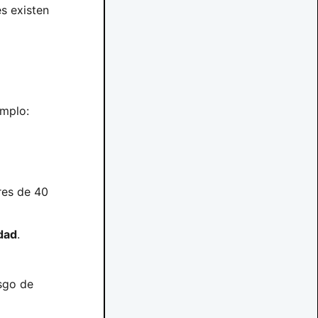
s existen
emplo:
res de 40
dad
.
esgo de