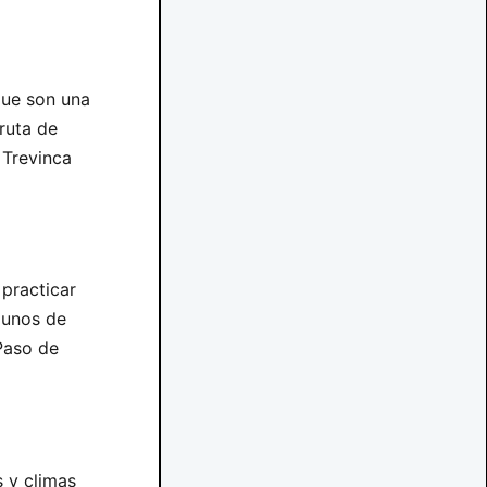
que son una
ruta de
 Trevinca
practicar
lgunos de
 Paso de
 y climas