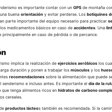
enderismo es importante contar con un
GPS
de montaña con
 una buena
orientación
y evitar perderse. Los
botiquines
d
n parte importante del equipo necesario para practicar
s
 los medicamentos básicos en caso de
accidentes
. Una
lin
e principalmente en caso de pérdida o de percance.
ón
rismo implica la realización de
ejercicios aeróbicos
los cua
arga duración y ponen a trabajar los
músculos
y los
hues
entes
recomendaciones
sobre la alimentación que puede se
el senderismo e incluso antes. Es importante el
día de la rut
o
que tenga alimentos ricos en
hidratos de carbono compl
os cereales.
de
productos lácteo
s también es recomendada. Si la camin