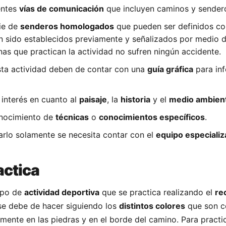
entes
vías de comunicación
que incluyen caminos y sender
ie de
senderos homologados
que pueden ser definidos c
 sido establecidos previamente y señalizados por medio d
nas que practican la actividad no sufren ningún accidente.
sta actividad deben de contar con una
guía gráfica
para inf
 interés en cuanto al
paisaje
, la
historia
y el
medio ambien
onocimiento de
técnicas
o
conocimientos específicos
.
arlo solamente se necesita contar con el
equipo especializ
actica
tipo de
actividad deportiva
que se practica realizando el
re
se debe de hacer siguiendo los
distintos colores
que son c
mente en las piedras y en el borde del camino. Para practi