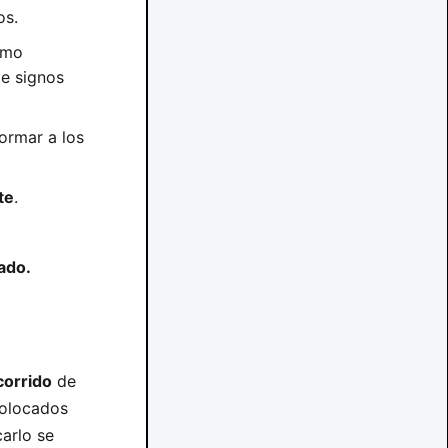
os.
omo
e signos
ormar a los
te
.
ado.
corrido
de
olocados
carlo se