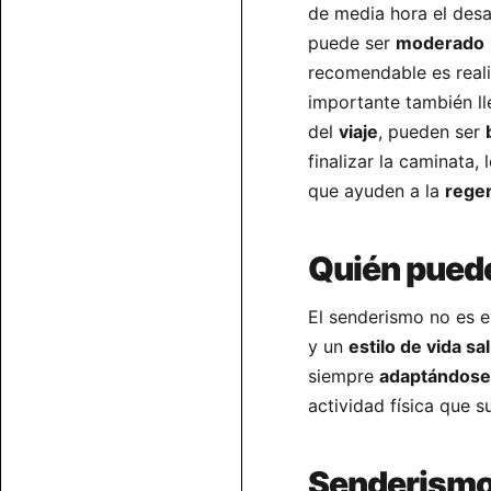
de media hora el des
puede ser
moderado
recomendable es real
importante también l
del
viaje
, pueden ser
finalizar la caminata,
que ayuden a la
rege
Quién puede
El senderismo no es e
y un
estilo de vida sa
siempre
adaptándose
actividad física que su
Senderismo