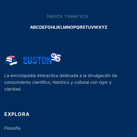
ÍNDICE TEMÁTICO:
A
B
C
D
E
F
G
H
I
J
K
L
M
N
O
P
Q
R
S
T
U
V
W
X
Y
Z
La enciclopedia interactiva dedicada a la divulgación de
conocimiento científico, histórico y cultural con rigor y
claridad.
EXPLORA
Filosofía