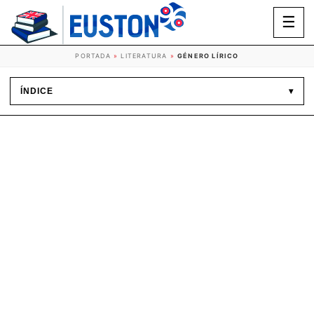
☰
PORTADA
»
LITERATURA
»
GÉNERO LÍRICO
ÍNDICE
▾