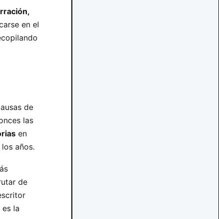
rración,
carse en el
ecopilando
causas de
onces las
orias
en
 los años.
más
rutar de
scritor
 es la