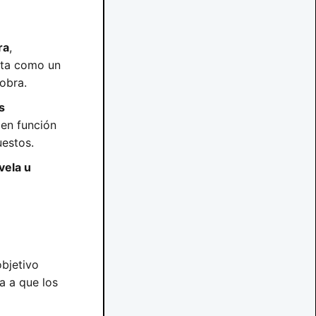
ra
,
nta como un
obra.
s
 en función
uestos.
vela u
objetivo
a a que los