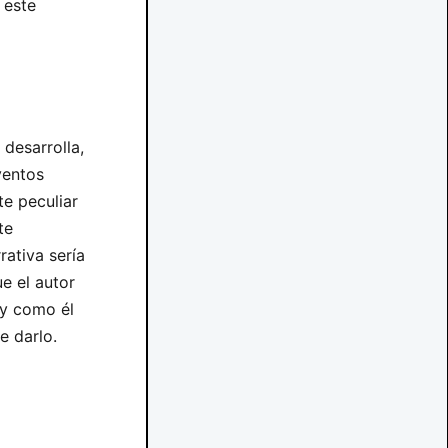
 este
 desarrolla,
ventos
e peculiar
te
rativa sería
e el autor
 y como él
e darlo.