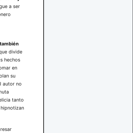
egue a ser
énero
 también
que divide
los hechos
tomar en
olan su
el autor no
 muta
licia tanto
hipnotizan
presar