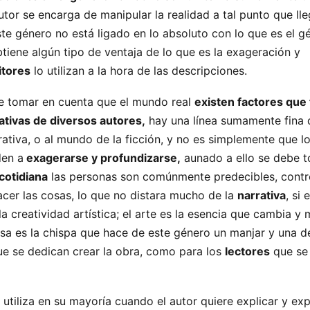
autor se encarga de manipular la realidad a tal punto que ll
e género no está ligado en lo absoluto con lo que es el g
tiene algún tipo de ventaja de lo que es la exageración y
itores
lo utilizan a la hora de las descripciones.
ue tomar en cuenta que el mundo real
existen factores que
rativas de diversos autores,
hay una línea sumamente fina 
rrativa, o al mundo de la ficción, y no es simplemente que 
den a
exagerarse y profundizarse,
aunado a ello se debe 
cotidiana
las personas son comúnmente predecibles, contr
acer las cosas, lo que no distara mucho de la
narrativa
, si 
la creatividad artística; el arte es la esencia que cambia y
esa es la chispa que hace de este género un manjar y una de
e se dedican crear la obra, como para los
lectores
que se 
 utiliza en su mayoría cuando el autor quiere explicar y ex