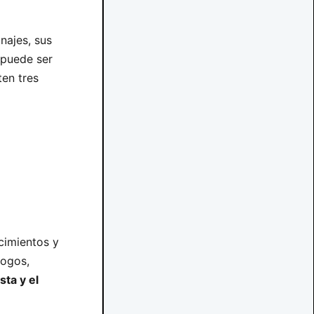
onajes, sus
 puede ser
ten tres
cimientos y
logos,
sta y el