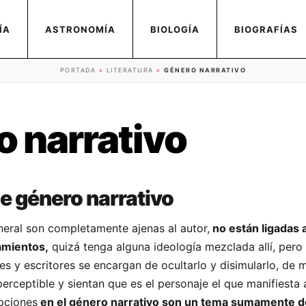
ÍA
ASTRONOMÍA
BIOLOGÍA
BIOGRAFÍAS
PORTADA
»
LITERATURA
»
GÉNERO NARRATIVO
 narrativo
de género narrativo
neral son completamente ajenas al autor,
no están ligadas 
amientos,
quizá tenga alguna ideología mezclada allí, pero
res y escritores se encargan de ocultarlo y disimularlo, de
perceptible y sientan que es el personaje el que manifiesta 
pciones
en el género narrativo son un tema sumamente d