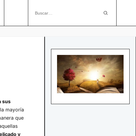
a sus
 la mayoría
 manera que
aquellas
elicado y