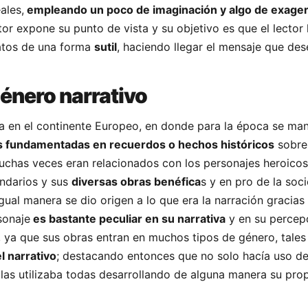
ales,
empleando un poco de imaginación y algo de exage
tor expone su punto de vista y su objetivo es que el lector 
atos de una forma
sutil
, haciendo llegar el mensaje que des
género narrativo
a en el continente Europeo, en donde para la época se man
 fundamentadas en recuerdos o hechos históricos
sobre
muchas veces eran relacionados con los personajes heroicos
endarios y sus
diversas obras benéfica
s y en pro de la soc
gual manera se dio origen a lo que era la narración gracia
sonaje
es bastante peculiar en su narrativa
y en su percepc
, ya que sus obras entran en muchos tipos de género, tale
el narrativo
; destacando entonces que no solo hacía uso d
 las utilizaba todas desarrollando de alguna manera su pro