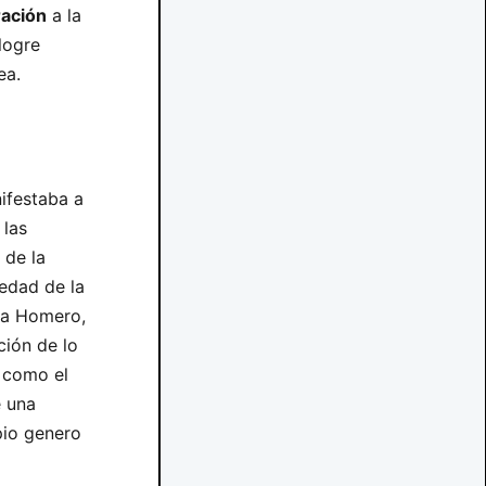
ración
a la
logre
ea.
ifestaba a
 las
 de la
iedad de la
s a Homero,
ión de lo
s como el
e una
pio genero