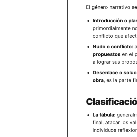
El género narrativo se
Introducción o pl
primordialmente no
conflicto que afec
Nudo o conflicto:
a
propuestos
en el 
a lograr sus propó
Desenlace o soluci
obra
, es la parte 
Clasificaci
La fábula:
generalm
final, atacar los v
individuos reflexio