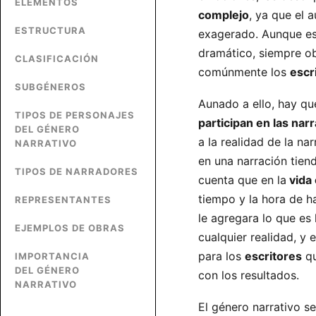
ELEMENTOS
complejo
, ya que el 
ESTRUCTURA
exagerado. Aunque est
dramático, siempre ob
CLASIFICACIÓN
comúnmente los
escr
SUBGÉNEROS
Aunado a ello, hay q
TIPOS DE PERSONAJES
participan en las nar
DEL GÉNERO
a la realidad de la na
NARRATIVO
en una narración tien
TIPOS DE NARRADORES
cuenta que en la
vida 
tiempo y la hora de h
REPRESENTANTES
le agregara lo que es 
EJEMPLOS DE OBRAS
cualquier realidad, y 
para los
escritores
qu
IMPORTANCIA
DEL GÉNERO
con los resultados.
NARRATIVO
El género narrativo se