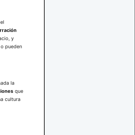
el
rración
cio, y
a o pueden
sada la
ciones
que
a cultura