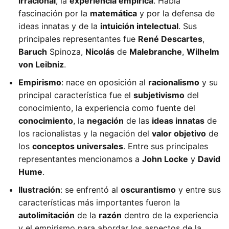
irracional
, la
experiencia empírica
. Había
fascinación por la
matemática
y por la defensa de
ideas innatas y de la
intuición intelectual
. Sus
principales representantes fue
René Descartes
,
Baruch
Spinoza,
Nicolás
de
Malebranche
,
Wilhelm
von Leibniz
.
Empirismo
: nace en oposición al
racionalismo
y su
principal característica fue el
subjetivismo
del
conocimiento, la experiencia como fuente del
conocimiento
, la
negación
de las
ideas innatas
de
los racionalistas y la negación del
valor objetivo
de
los
conceptos universales
. Entre sus principales
representantes mencionamos a
John Locke
y
David
Hume
.
Ilustración
: se enfrentó al
oscurantismo
y entre sus
características más importantes fueron la
autolimitación
de la
razón
dentro de la experiencia
y el empirismo para abordar los aspectos de la