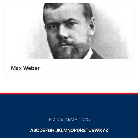
Max Weber
ÍNDICE TEMÁTICO:
A
B
C
D
E
F
G
H
I
J
K
L
M
N
O
P
Q
R
S
T
U
V
W
X
Y
Z