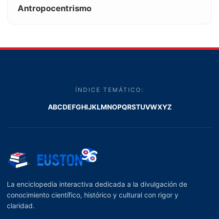
Antropocentrismo
ÍNDICE TEMÁTICO:
A
B
C
D
E
F
G
H
I
J
K
L
M
N
O
P
Q
R
S
T
U
V
W
X
Y
Z
La enciclopedia interactiva dedicada a la divulgación de
conocimiento científico, histórico y cultural con rigor y
claridad.