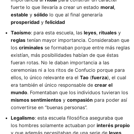
fuerte lo que llevaría a crear un estado
moral
,
estable
y
sólido
lo que al final generaría
prosperidad
y
felicidad
Taoísmo
: para esta escuela, las
leyes
,
rituales
y
reglas
tenían mayor importancia. Consideraban que
los
criminales
se formaban porque entre más reglas
existían, más posibilidades habían de que éstas
fueran rotas. No le daban importancia a las
ceremonias ni a los ritos de Confucio porque para
ellos, lo único relevante era el
Tao
(
fuerza
), el cual
era también el único responsable de
crear el
mundo
. Fomentaban que los individuos tuvieran los
mismos sentimientos
y
compasión
para poder así
convertirse en “buenas personas”.
Legalismo
: esta escuela filosófica aseguraba que
los hombres solamente actuaban por
interés propio
y que además necesitaban de una serie de
leyes