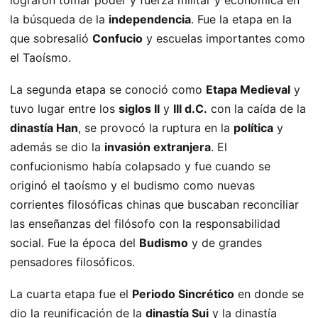
lograron tomar poder y fuerza militar y económica en
la búsqueda de la
independencia
. Fue la etapa en la
que sobresalió
Confucio
y escuelas importantes como
el Taoísmo.
La segunda etapa se conoció como
Etapa Medieval
y
tuvo lugar entre los
siglos II
y
III d.C.
con la caída de la
dinastía Han
, se provocó la ruptura en la
política
y
además se dio la
invasión extranjera
. El
confucionismo había colapsado y fue cuando se
originó el taoísmo y el budismo como nuevas
corrientes filosóficas chinas que buscaban reconciliar
las enseñanzas del filósofo con la responsabilidad
social. Fue la época del
Budismo
y de grandes
pensadores filosóficos.
La cuarta etapa fue el
Periodo Sincrético
en donde se
dio la reunificación de la
dinastía Sui
y la dinastía