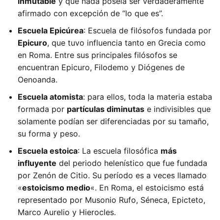
inmutable
y que nada poseía ser verdaderamente
afirmado con excepción de “lo que es”.
Escuela Epicúrea
: Escuela de filósofos fundada por
Epicuro
, que tuvo influencia tanto en Grecia como
en Roma. Entre sus principales filósofos se
encuentran Epicuro, Filodemo y Diógenes de
Oenoanda.
Escuela atomista
: para ellos, toda la materia estaba
formada por
partículas diminutas
e indivisibles que
solamente podían ser diferenciadas por su tamaño,
su forma y peso.
Escuela estoica
: La escuela filosófica
más
influyente
del periodo helenístico que fue fundada
por Zenón de Citio. Su período es a veces llamado
«
estoicismo medio
«. En Roma, el estoicismo está
representado por Musonio Rufo, Séneca, Epicteto,
Marco Aurelio y Hierocles.