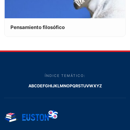
Pensamiento filosófico
ÍNDICE TEMÁTICO:
A
B
C
D
E
F
G
H
I
J
K
L
M
N
O
P
Q
R
S
T
U
V
W
X
Y
Z