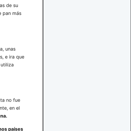
tas de su
de pan más
a, unas
, e ira que
utiliza
sta no fue
nte, en el
na.
hos países