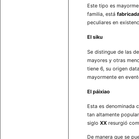
Este tipo es mayorm
familia, está
fabricad
peculiares en existenc
El siku
Se distingue de las d
mayores y otras menor
tiene 6, su origen dat
mayormente en eventos
El páixiao
Esta es denominada 
tan altamente popula
siglo
XX
resurgió como
De manera que se pu