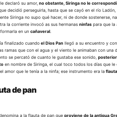
le declaró su amor,
no obstante, Siringa no le correspondí
que decidió perseguirla, hasta que se cayó en el río Ladón,
riente Siringa no supo qué hacer, ni de donde sostenerse, 
tra la corriente invocó as sus hermanas
ninfas
para que la
sformarla en un
cañaveral
.
a finalizado cuando
el Dios Pan
llegó a su encuentro y con
las ramas que con el agua y el viento le animaban con una 
nto se percató de cuanto le gustaba ese sonido,
posterior
to
en nombre de Siringa, el cual toco todos los días que l
l amor que le tenía a la ninfa; ese instrumento era la
flaut
uta de pan
denomina a la flauta de pan que
proviene de la antigua Gr