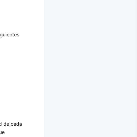
iguientes
ud de cada
ue