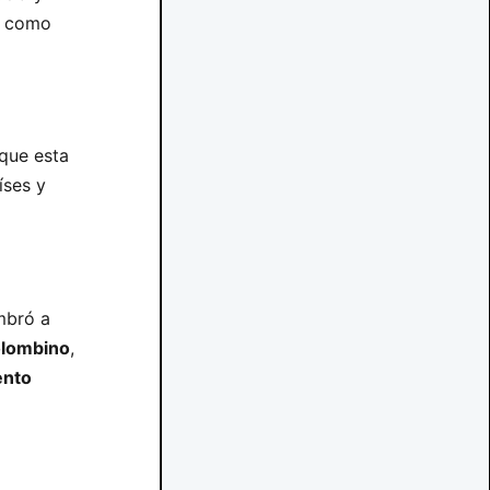
es como
 que esta
íses y
mbró a
olombino
,
ento