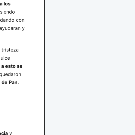
a los
 siendo
nadando con
 ayudaran y
 tristeza
dulce
 a esto se
e quedaron
a de Pan.
ecia
y