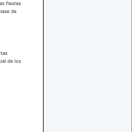
as flautas
 base de
otas
pal de los