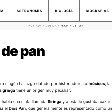
ÍA
ASTRONOMÍA
BIOLOGÍA
BIOGRAFÍAS
PORTADA
»
MÚSICA
»
FLAUTA DE PAN
 de pan
ra ningún hallazgo datado por historiadores o
músicos
, la
a griega
tiene un origen muy peculiar:
e había una ninfa llamada
Siringa
y a esta le gustaba cazar
ía el
Dios Pan,
que generalmente es representado como un 