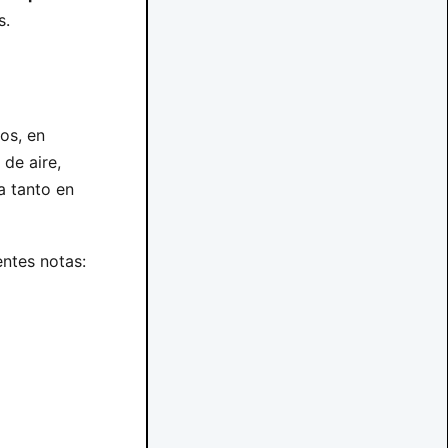
s.
os, en
 de aire,
a tanto en
entes notas: