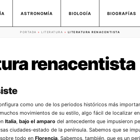
ÍA
ASTRONOMÍA
BIOLOGÍA
BIOGRAFÍAS
PORTADA
»
LITERATURA
»
LITERATURA RENACENTISTA
tura renacentista
iste
onfigura como uno de los periodos históricos más importa
muchos movimientos de su estilo, algo fácil de localizar en
en
Italia
,
bajo el
amparo
del antecedente que impusieron p
ersas ciudades-estado de la península. Sabemos que se imp
, sobre todo en
Florencia
. Sabemos, también, que es un per