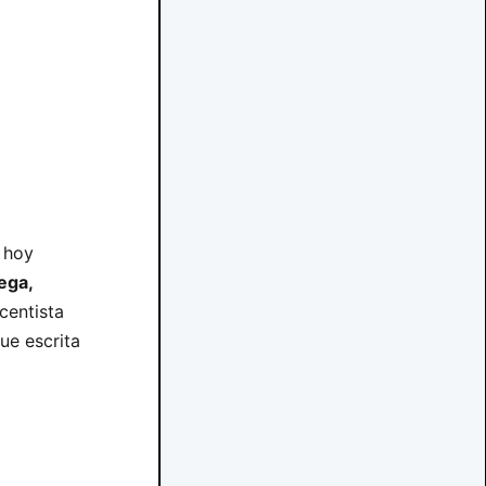
 hoy
ega,
centista
ue escrita