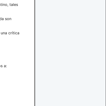
ino, tales
da son
una crítica
s a: