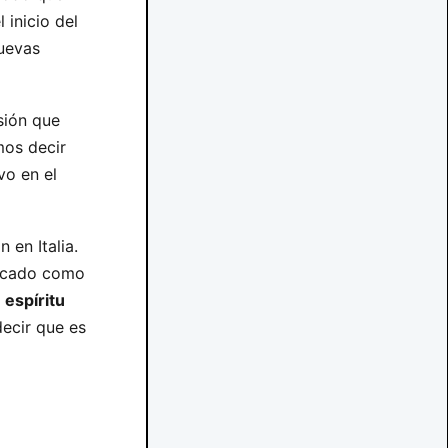
 inicio del
nuevas
sión que
mos decir
vo en el
en Italia.
ocado como
l
espíritu
decir que es