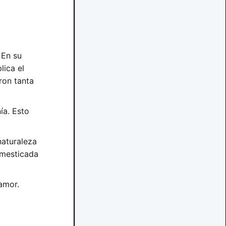
. En su
lica el
ron tanta
ía. Esto
naturaleza
omesticada
amor.