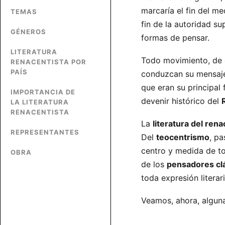
marcaría el fin del me
TEMAS
fin de la autoridad s
GÉNEROS
formas de pensar.
LITERATURA
Todo movimiento, de e
RENACENTISTA POR
PAÍS
conduzcan su mensaje
que eran su principal
IMPORTANCIA DE
devenir histórico del
LA LITERATURA
RENACENTISTA
La
literatura del ren
REPRESENTANTES
Del
teocentrismo
, p
centro y medida de to
OBRA
de los
pensadores cl
toda expresión literar
Veamos, ahora, algunas