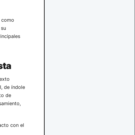
as como
 su
incipales
sta
texto
, de índole
to de
samiento,
acto con el