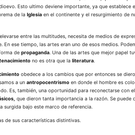
dioevo. Esto ultimo deviene importante, ya que establece el
uprema de la
Iglesia
en el continente y el resurgimiento de 
levarse entre las multitudes, necesita de medios de expre
. En ese tiempo, las artes eran uno de esos medios. Pode
 forma de
propaganda
. Una de las artes que mejor papel tu
Renacimiento
no es otra que la
literatura
.
acimiento
obedece a los cambios que por entonces se dieron 
asamos a un
antropocentrismo
en donde el hombre es col
do. Es, también, una oportunidad para reconectarse con e
ásicos,
que dieron tanta importancia a la razón. Se puede 
ia surgida bajo este marco de referencia.
 de sus características distintivas.