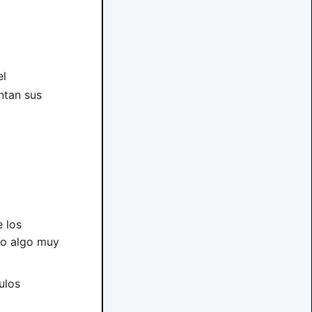
el
ntan sus
 los
mo algo muy
ulos