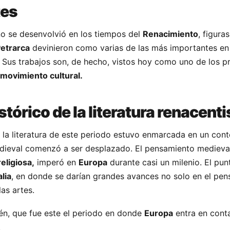
tes
o se desenvolvió en los tiempos del
Renacimiento
, figur
 Petrarca
devinieron como varias de las más importantes en
us trabajos son, de hecho, vistos hoy como uno de los pr
movimiento cultural.
tórico de la literatura renacenti
la literatura de este periodo estuvo enmarcada en un con
dieval comenzó a ser desplazado. El pensamiento medieval
eligiosa,
imperó en
Europa
durante casi un milenio. El pun
alia
, en donde se darían grandes avances no solo en el pen
las artes.
én, que fue este el periodo en donde
Europa
entra en cont
.