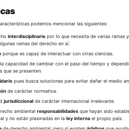
icas
 características podemos mencionar las siguientes:
echo
interdisciplinario
por lo que necesita de varias ramas 
algunas ramas del derecho en sí.
o
porque es capaz de interactuar con otras ciencias.
e la capacidad de cambiar con el paso del tiempo y depend
s que se presenten.
idario
pues busca soluciones para evitar dañar el medio am
ión
de carácter normativa.
ad
jurisdiccional
de carácter internacional irrelevante.
erecho ambiental
responsabilidades
que hayan sido establ
nal y no están plasmadas en la
ley interna
el propio país.
e
de derecho ambiental, pero sí existen
árbitros
que ayuda