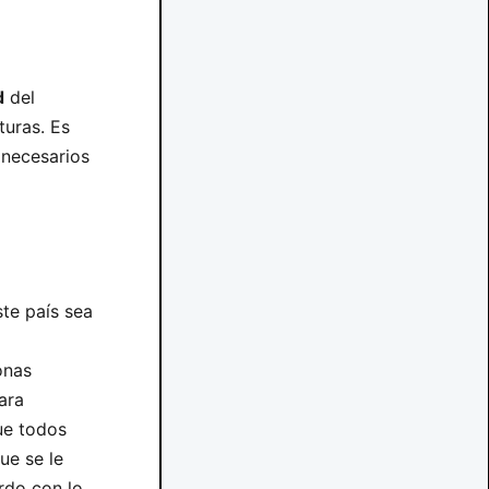
d
del
turas. Es
necesarios
te país sea
onas
ara
que todos
ue se le
rdo con lo