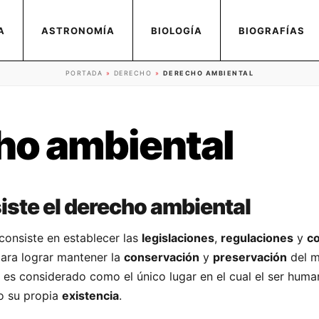
A
ASTRONOMÍA
BIOLOGÍA
BIOGRAFÍAS
PORTADA
»
DERECHO
»
DERECHO AMBIENTAL
ho ambiental
iste el derecho ambiental
consiste en establecer las
legislaciones
,
regulaciones
y
co
ara lograr mantener la
conservación
y
preservación
del m
 es considerado como el único lugar en el cual el ser huma
o su propia
existencia
.