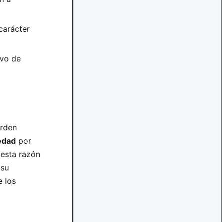
carácter
ivo de
rden
edad
por
 esta razón
 su
e los