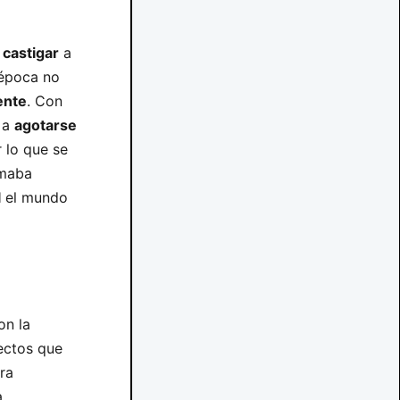
e
castigar
a
 época no
ente
. Con
 a
agotarse
 lo que se
omaba
l
el mundo
on la
ectos que
ra
a