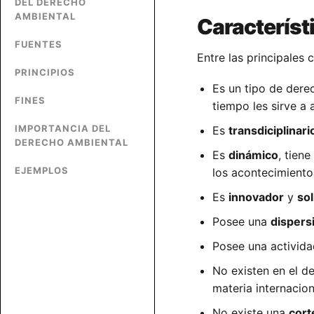
DEL DERECHO
AMBIENTAL
Característ
FUENTES
Entre las principales
PRINCIPIOS
Es un tipo de der
FINES
tiempo les sirve a 
IMPORTANCIA DEL
Es
transdiciplinari
DERECHO AMBIENTAL
Es
dinámico
, tien
EJEMPLOS
los acontecimiento
Es
innovador
y
sol
Posee una
dispers
Posee una activid
No existen en el d
materia internacio
No existe una
cort