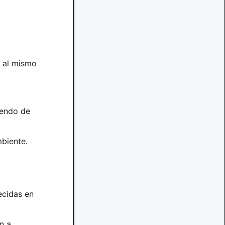
y al mismo
iendo de
biente.
ecidas en
n a