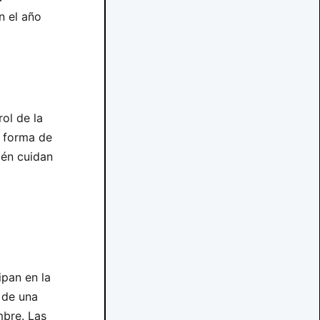
n el año
ol de la
a forma de
ién cuidan
ipan en la
de una
mbre. Las