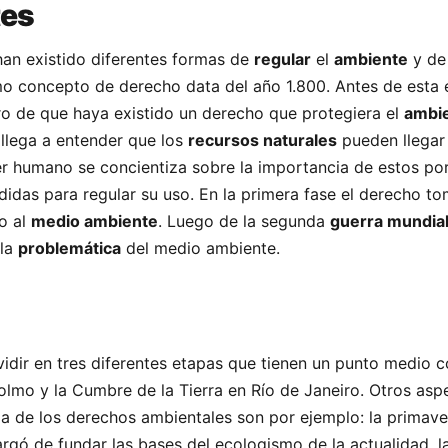
tes
an existido diferentes formas de
regular
el
ambiente
y d
mo concepto de derecho data del año 1.800. Antes de esta
tro de que haya existido un derecho que protegiera el
ambi
 llega a entender que los
recursos naturales
pueden llegar
ser humano se concientiza sobre la importancia de estos por
das para regular su uso. En la primera fase el derecho t
o al
medio ambiente
. Luego de la segunda
guerra mundia
la
problemática
del medio ambiente.
vidir en tres diferentes etapas que tienen un punto medio c
lmo y la Cumbre de la Tierra en Río de Janeiro. Otros asp
ria de los derechos ambientales son por ejemplo: la primave
argó de fundar las bases del ecologismo de la actualidad, l