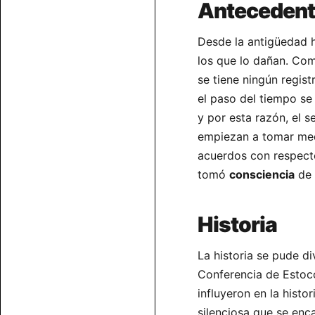
Anteceden
Desde la antigüedad h
los que lo dañan. Co
se tiene ningún regis
el paso del tiempo se
y por esta razón, el 
empiezan a tomar medi
acuerdos con respect
tomó
consciencia
de 
Historia
La historia se pude di
Conferencia de Estoco
influyeron en la histo
silenciosa que se enc