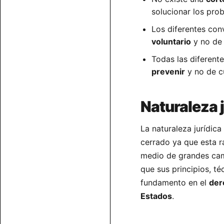
solucionar los pro
Los diferentes con
voluntario
y no de 
Todas las diferent
prevenir
y no de cu
Naturaleza 
La naturaleza jurídic
cerrado ya que esta r
medio de grandes camb
que sus principios, té
fundamento en el
der
Estados
.