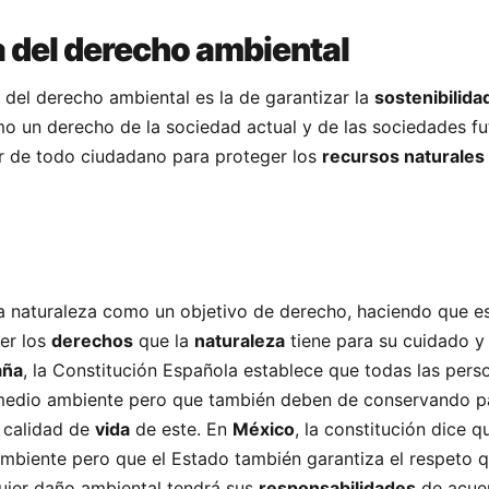
 del derecho ambiental
del derecho ambiental es la de garantizar la
sostenibilida
mo un derecho de la sociedad actual y de las sociedades fu
r de todo ciudadano para proteger los
recursos naturales
a naturaleza como un objetivo de derecho, haciendo que es
er los
derechos
que la
naturaleza
tiene para su cuidado y
aña
, la Constitución Española establece que todas las pers
 medio ambiente pero que también deben de conservando p
 calidad de
vida
de este. En
México
, la constitución dice 
ambiente pero que el Estado también garantiza el respeto q
uier daño ambiental tendrá sus
responsabilidades
de acue