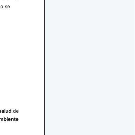
ro se
salud
de
mbiente