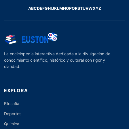
A
B
C
D
E
F
G
H
I
J
K
L
M
N
O
P
Q
R
S
T
U
V
W
X
Y
Z
La enciclopedia interactiva dedicada a la divulgación de
conocimiento científico, histórico y cultural con rigor y
claridad.
EXPLORA
Filosofía
Deportes
Química