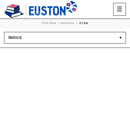
☰
PORTADA
»
GENERAL
»
OTAN
ÍNDICE
▾