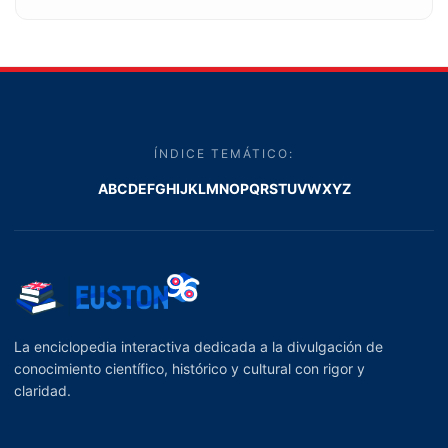
ÍNDICE TEMÁTICO:
A
B
C
D
E
F
G
H
I
J
K
L
M
N
O
P
Q
R
S
T
U
V
W
X
Y
Z
La enciclopedia interactiva dedicada a la divulgación de
conocimiento científico, histórico y cultural con rigor y
claridad.