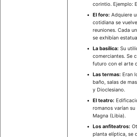
corintio. Ejemplo:
El foro:
Adquiere un
cotidiana se vuelv
reuniones. Cada un
se exhibían estatu
La basílica:
Su util
comerciantes. Se c
futuro con el arte 
Las termas:
Eran lo
baño, salas de masa
y Dioclesiano.
El teatro:
Edificaci
romanos varían su 
Magna (Libia).
Los anfiteatros:
Ot
planta elíptica, se