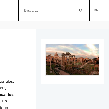
EN
eriales,
os y
acar los
. En
iega,