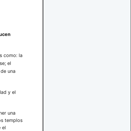
ducen
s como: la
e; el
 de una
dad y el
ner una
los templos
 el