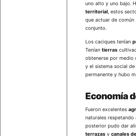
uno alto y uno bajo. 
territorial
, estos sec
que actuar de común a
conjunto.
Los caciques tenían
p
Tenían
tierras
cultiva
obtenerse por medio
y el sistema social de
permanente y hubo mu
Economía de
Fueron excelentes
agr
naturales respetando 
posterior pudo dar al
terrazas
y
canales de