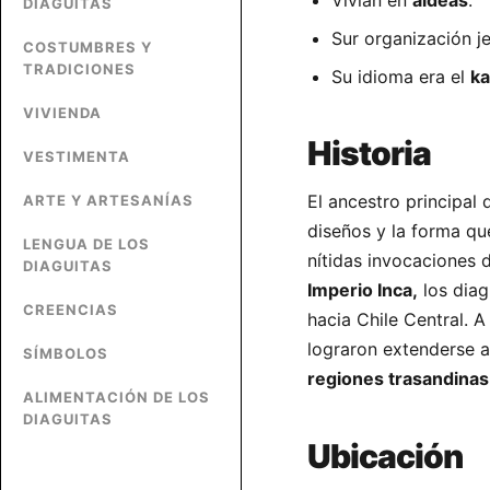
Vivían en
aldeas
.
DIAGUITAS
Sur organización j
COSTUMBRES Y
TRADICIONES
Su idioma era el
k
VIVIENDA
Historia
VESTIMENTA
El ancestro principal 
ARTE Y ARTESANÍAS
diseños y la forma qu
LENGUA DE LOS
nítidas invocaciones d
DIAGUITAS
Imperio Inca,
los diag
CREENCIAS
hacia Chile Central. A
lograron extenderse a
SÍMBOLOS
regiones trasandinas
ALIMENTACIÓN DE LOS
DIAGUITAS
Ubicación