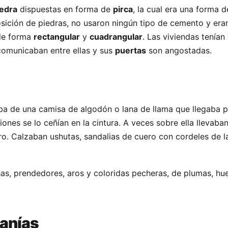
iedra
dispuestas en forma de
pirca
, la cual era una forma d
ición de piedras, no usaron ningún tipo de cemento y era
de forma
rectangular
y
cuadrangular
. Las viviendas tenían
omunicaban entre ellas y sus
puertas
son angostadas.
ba de una camisa de algodón o lana de llama que llegaba 
siones se lo ceñían en la cintura. A veces sobre ella llevab
ro. Calzaban ushutas, sandalias de cuero con cordeles de l
s, prendedores, aros y coloridas pecheras, de plumas, hu
sanías