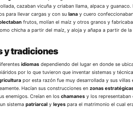
llada, cazaban vicuña y criaban llama, alpaca y guanaco.
dos para llevar cargas y con su
lana
y cuero confeccionaban
olectaban
frutos, molían el maíz y otros granos y fabricaba
mo chicha a partir del maíz, y aloja y añapa a partir de la
y tradiciones
diferentes
idiomas
dependiendo del lugar en donde se ubica
áridos por lo que tuvieron que inventar sistemas y técnic
gricultura
por esta razón fue muy desarrollada y sus villas 
neamente. Hacían sus construcciones en
zonas estratégica
sus enemigos. Creían en los
chamanes
y los representaban 
 un sistema
patriarcal
y
leyes
para el matrimonio el cual er