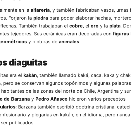
palmente en la
alfarería
, y también fabricaban vasos, urnas f
ros. Forjaron la
piedra
para poder elaborar hachas, mortero
flechas. También trabajaban el
cobre
, el
oro
y la
plata
. Do
entes tejedores. Sus cerámicas eran decoradas con
figuras
geométricos
y pinturas de
animales
.
os diaguitas
itas era el
kakán
, también llamado kaká, caca, kaka y chak
a
, pero se conservan algunos topónimos y algunas palabras
 habitantes de las zonas del norte de Chile, Argentina y sur
o de
Barzana
y
Pedro Añasco
hicieron varios preceptos
ularios
; Barzana también escribió doctrina cristiana, catec
nfesionario y plegarias en kakán, en el idioma, pero nunca 
 ser publicados.