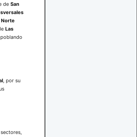
te de
San
nsversales
l
Norte
 de
Las
S poblando
al
, por su
us
 sectores,