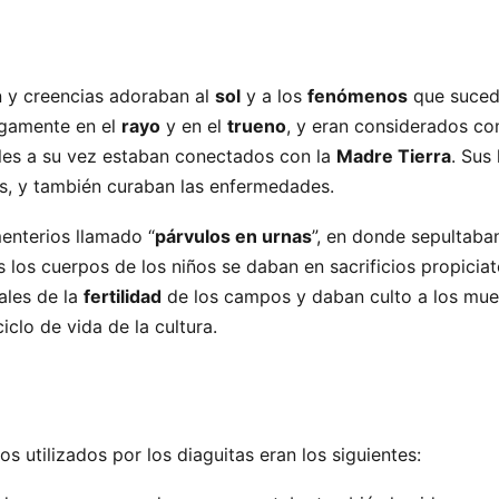
ón y creencias adoraban al
sol
y a los
fenómenos
que sucedí
egamente en el
rayo
y en el
trueno
, y eran considerados c
ales a su vez estaban conectados con la
Madre Tierra
. Sus
as, y también curaban las enfermedades.
menterios llamado “
párvulos en urnas
”, en donde sepultaban
 los cuerpos de los niños se daban en sacrificios propiciat
uales de la
fertilidad
de los campos y daban culto a los mu
ciclo de vida de la cultura.
s utilizados por los diaguitas eran los siguientes: