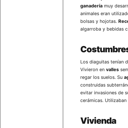
ganadería
muy desarro
animales eran utiliza
bolsas y hojotas.
Rec
algarroba y bebidas co
Costumbres 
Los diaguitas tenían 
Vivieron en
valles
semi
regar los suelos. Su
a
construidas subterrá
evitar invasiones de 
cerámicas. Utilizaban
Vivienda