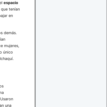
el
espacio
que tenían
ajar en
os demás.
ían
ce mujeres,
o único
lchaquí.
sos
ema
. Usaron
ían una