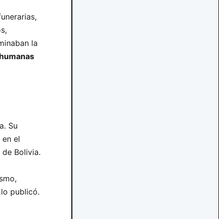
unerarias,
s,
minaban la
humanas
a. Su
 en el
 de Bolivia.
ismo,
lo publicó.