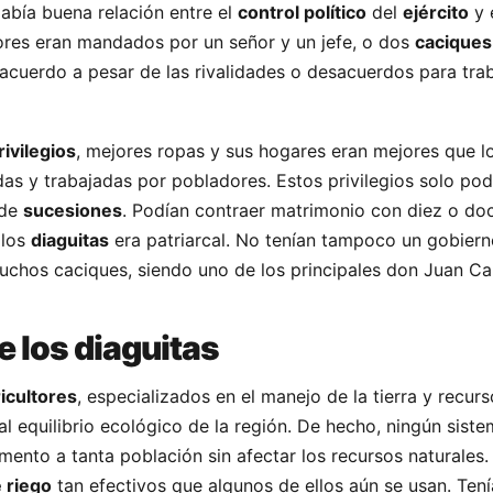
Había buena relación entre el
control político
del
ejército
y 
tores eran mandados por un señor y un jefe, o dos
caciques
cuerdo a pesar de las rivalidades o desacuerdos para trab
rivilegios
, mejores ropas y sus hogares eran mejores que l
das y trabajadas por pobladores. Estos privilegios solo pod
 de
sucesiones
. Podían contraer matrimonio con diez o do
 los
diaguitas
era patriarcal. No tenían tampoco un gobiern
chos caciques, siendo uno de los principales don Juan Ca
 los diaguitas
icultores
, especializados en el manejo de la tierra y recur
al equilibrio ecológico de la región. De hecho, ningún sist
imento a tanta población sin afectar los recursos naturales
 riego
tan efectivos que algunos de ellos aún se usan. Ten