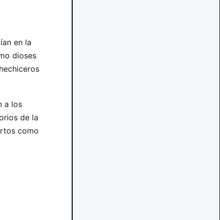
an en la
omo dioses
 hechiceros
 a los
orios de la
ertos como