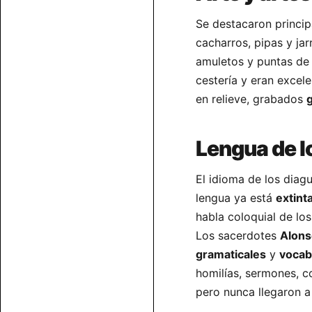
Se destacaron princi
cacharros, pipas y jar
amuletos y puntas de 
cestería y eran excel
en relieve, grabados
Lengua de l
El idioma de los diagu
lengua ya está
extint
habla coloquial de los
Los sacerdotes
Alons
gramaticales
y
vocab
homilías, sermones, co
pero nunca llegaron a