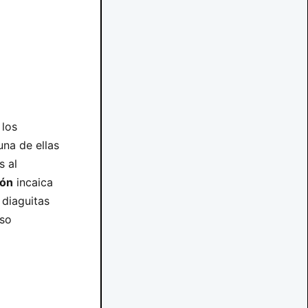
 los
una de ellas
s al
ión
incaica
 diaguitas
uso