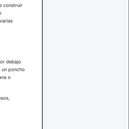
e construir
n
 varias
por debajo
an un poncho
ana o
esos,