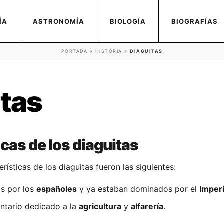
ÍA
ASTRONOMÍA
BIOLOGÍA
BIOGRAFÍAS
PORTADA
»
HISTORIA
»
DIAGUITAS
itas
cas de los diaguitas
erísticas de los diaguitas fueron las siguientes:
os por los
españoles
y ya estaban dominados por el
Imperi
ntario dedicado a la
agricultura
y
alfarería
.