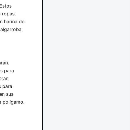
 Estos
 ropas,
n harina de
 algarroba.
ran.
as para
eran
s
para
en sus
a polígamo.