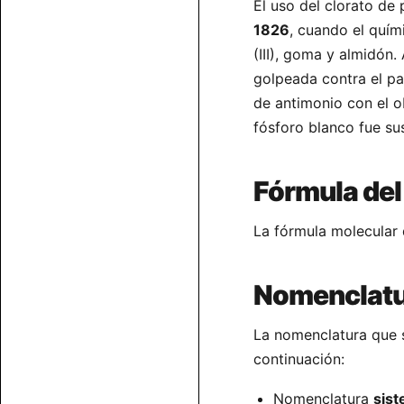
El uso del clorato de 
1826
, cuando el quím
(III), goma y almidón.
golpeada contra el pap
de antimonio con el ob
fósforo blanco fue sus
Fórmula del
La fórmula molecular d
Nomenclatu
La nomenclatura que s
continuación:
Nomenclatura
sist