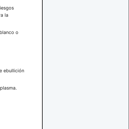
riesgos
a la
blanco o
 ebullición
 plasma.