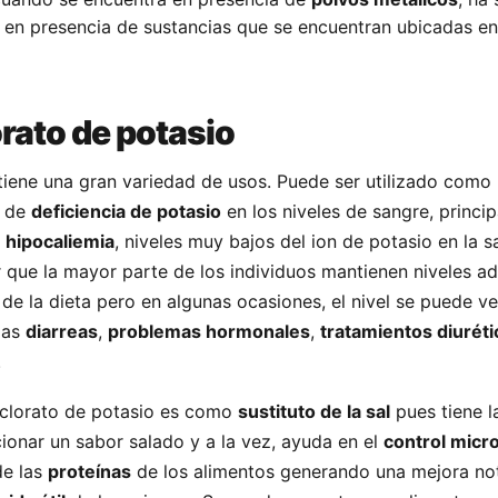
 o en presencia de sustancias que se encuentran ubicadas en
orato de potasio
 tiene una gran variedad de usos. Puede ser utilizado como 
s de
deficiencia de potasio
en los niveles de sangre, princi
a
hipocaliemia
, niveles muy bajos del ion de potasio en la s
 que la mayor parte de los individuos mantienen niveles 
de la dieta pero en algunas ocasiones, el nivel se puede v
las
diarreas
,
problemas hormonales
,
tratamientos diuréti
.
 clorato de potasio es como
sustituto de la sal
pues tiene l
onar un sabor salado y a la vez, ayuda en el
control micr
e las
proteínas
de los alimentos generando una mejora not