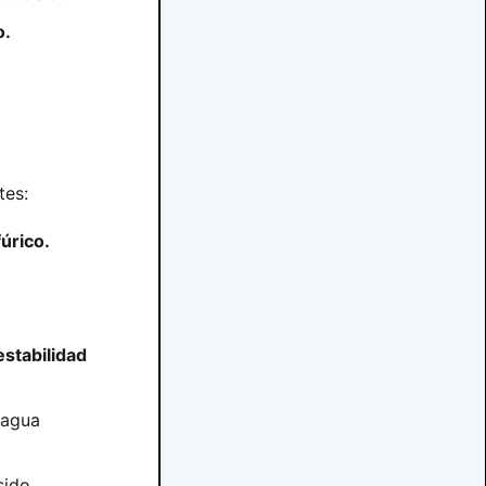
o.
tes:
fúrico.
estabilidad
 agua
sido