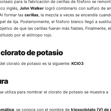
potasio para la fabricación de cerillas de fósforo se remont
ico inglés,
John Walker
logró combinarlo con sulfuro de a
 Al formar las
cerillas
, la mezcla a veces se encendía cuand
el de lija. Posteriormente, el fósforo blanco llegó a sustitui
jetivo de que las cerillas fueran más fiables. Finalmente, e
tituido por el alótropo rojo.
 clorato de potasio
el clorato de potasio es la siguiente:
KClO3
ra
e utiliza para nombrar el clorato de potasio se muestra a
emática
: se conoce con el nombre de
trioxoclotato (V) de 