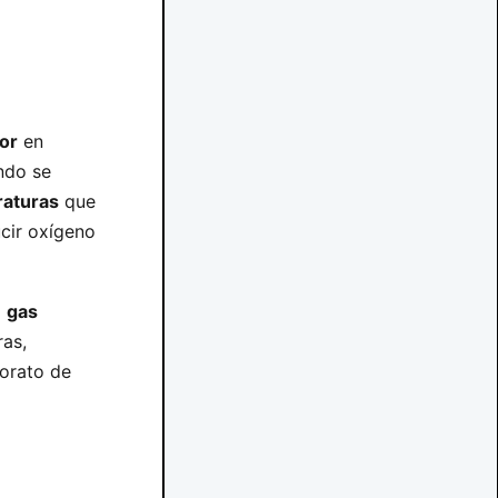
lor
en
do se
aturas
que
cir oxígeno
o
gas
ras,
lorato de