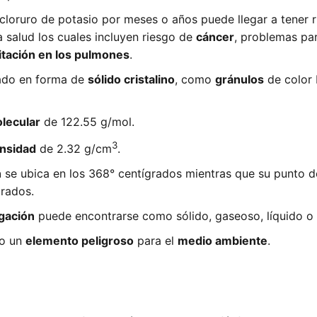
cloruro de potasio por meses o años puede llegar a tener 
a salud los cuales incluyen riesgo de
cáncer
, problemas par
ritación en los pulmones
.
ado en forma de
sólido cristalino
, como
gránulos
de color 
lecular
de 122.55 g/mol.
3
nsidad
de 2.32 g/cm
.
n
se ubica en los 368° centígrados mientras que su punto de
grados.
gación
puede encontrarse como sólido, gaseoso, líquido o
mo un
elemento peligroso
para el
medio ambiente
.