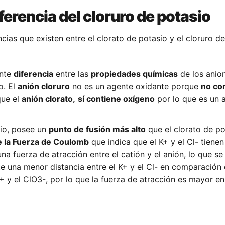
ferencia del cloruro de potasio
ncias que existen entre el clorato de potasio y el cloruro d
ante
diferencia
entre las
propiedades químicas
de los anion
o. El
anión cloruro
no es un agente oxidante porque
no co
que el
anión clorato,
sí contiene oxígeno
por lo que es un 
sio, posee un
punto de fusión más alto
que el clorato de po
e la Fuerza de Coulomb
que indica que el K+ y el Cl- tiene
na fuerza de atracción entre el catión y el anión, lo que se
te una menor distancia entre el K+ y el Cl- en comparación 
K+ y el ClO3-, por lo que la fuerza de atracción es mayor en 