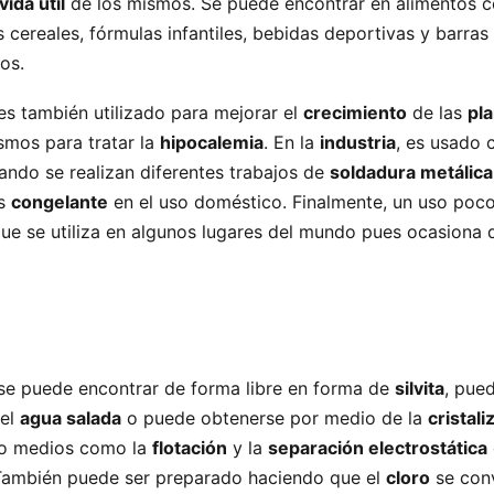
vida útil
de los mismos. Se puede encontrar en alimentos 
 cereales, fórmulas infantiles, bebidas deportivas y barras
ros.
 es también utilizado para mejorar el
crecimiento
de las
pl
smos para tratar la
hipocalemia
. En la
industria
, es usado
uando se realizan diferentes trabajos de
soldadura metálica
es
congelante
en el uso doméstico. Finalmente, un uso poc
ue se utiliza en algunos lugares del mundo pues ocasiona 
 se puede encontrar de forma libre en forma de
silvita
, pue
del
agua salada
o puede obtenerse por medio de la
cristali
ndo medios como la
flotación
y la
separación electrostática
 También puede ser preparado haciendo que el
cloro
se conv