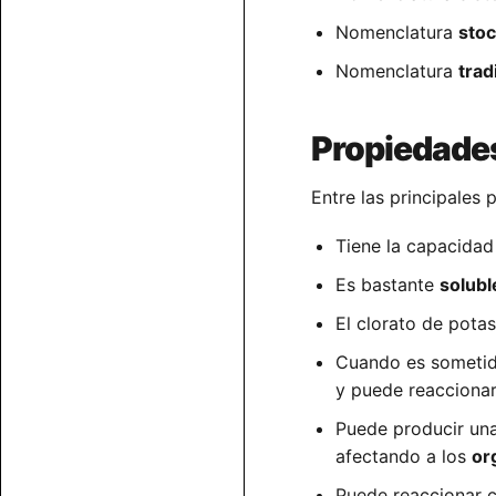
Nomenclatura
sto
Nomenclatura
trad
Propiedade
Entre las principales
Tiene la capacida
Es bastante
solubl
El clorato de pota
Cuando es someti
y puede reaccionar
Puede producir un
afectando a los
or
Puede reaccionar 