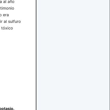
a al año
ntimonio
o era
r al sulfuro
l tóxico
potasio.