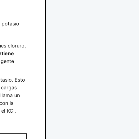
e potasio
es cloruro,
ntiene
agente
tasio. Esto
n cargas
 llama un
con la
el KCl.