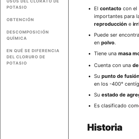
USOS DEL CLORATO DE
POTASIO
El
contacto
con el 
importantes para l
OBTENCIÓN
reproducción
e
ir
DESCOMPOSICIÓN
Puede ser encontr
QUÍMICA
en
polvo
.
EN QUÉ SE DIFERENCIA
Tiene una
masa mo
DEL CLORURO DE
POTASIO
Cuenta con una
de
Su
punto de fusió
en los -400° centí
Su
estado de agre
Es clasificado co
Historia