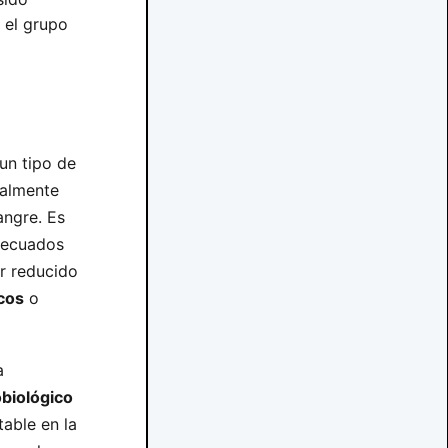
 el grupo
un tipo de
palmente
angre. Es
adecuados
er reducido
cos
o
a
obiológico
able en la