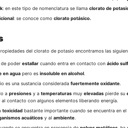
ck
: en este tipo de nomenclatura se llama
clorato de potasi
icional
: se conoce como
clorato potásico.
s
 propiedades del clorato de potasio encontramos las siguien
d de poder
estallar
cuando entra en contacto con
ácido sul
e en agua
pero es
insoluble en alcohol
.
sio es una sustancia considerada
fuertemente oxidante
.
do a
presiones
y a
temperaturas
muy
elevadas
pierde su
 al contacto con algunos elementos liberando energía.
a
toxicidad
bastante importante cuando se encuentra en el
ganismos acuáticos
y al
ambiente
.
cuando se encuentra en presencia de
polvos metálicos
, ha 