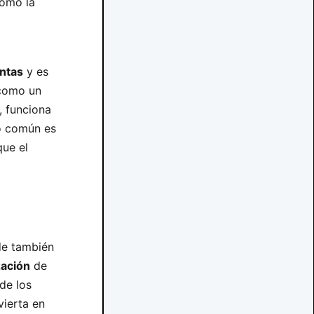
como la
antas
y es
 como un
, funciona
o común es
que el
de también
zación
de
de los
ierta en