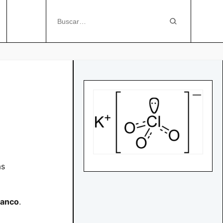
as
lanco
.