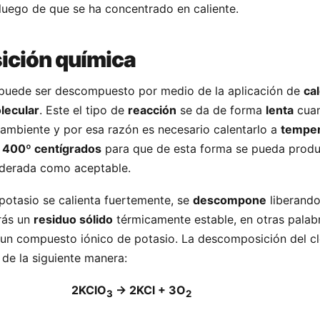
luego de que se ha concentrado en caliente.
ción química
o puede ser descompuesto por medio de la aplicación de
ca
lecular
. Este el tipo de
reacción
se da de forma
lenta
cuan
 ambiente y por esa razón es necesario calentarlo a
temper
s 400º centígrados
para que de esta forma se pueda produ
iderada como aceptable.
potasio se calienta fuertemente, se
descompone
liberand
rás un
residuo sólido
térmicamente estable, en otras palab
de un compuesto iónico de potasio. La descomposición del c
 de la siguiente manera:
2KClO
-> 2KCl + 3O
3
2