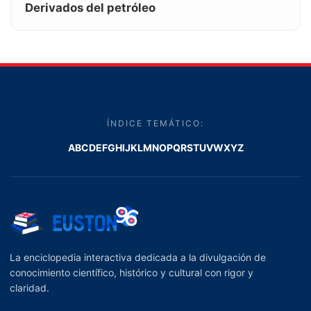
Derivados del petróleo
ÍNDICE TEMÁTICO:
A
B
C
D
E
F
G
H
I
J
K
L
M
N
O
P
Q
R
S
T
U
V
W
X
Y
Z
La enciclopedia interactiva dedicada a la divulgación de
conocimiento científico, histórico y cultural con rigor y
claridad.