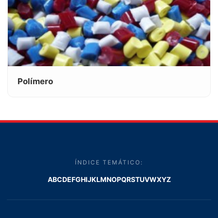
Polímero
ÍNDICE TEMÁTICO:
A
B
C
D
E
F
G
H
I
J
K
L
M
N
O
P
Q
R
S
T
U
V
W
X
Y
Z