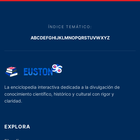
ÍNDICE TEMÁTICO:
A
B
C
D
E
F
G
H
I
J
K
L
M
N
O
P
Q
R
S
T
U
V
W
X
Y
Z
La enciclopedia interactiva dedicada a la divulgación de
conocimiento científico, histórico y cultural con rigor y
claridad.
EXPLORA