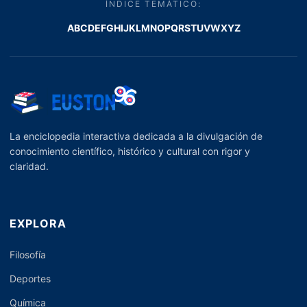
ÍNDICE TEMÁTICO:
A
B
C
D
E
F
G
H
I
J
K
L
M
N
O
P
Q
R
S
T
U
V
W
X
Y
Z
La enciclopedia interactiva dedicada a la divulgación de
conocimiento científico, histórico y cultural con rigor y
claridad.
EXPLORA
Filosofía
Deportes
Química