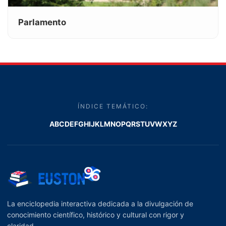
Parlamento
ÍNDICE TEMÁTICO:
A
B
C
D
E
F
G
H
I
J
K
L
M
N
O
P
Q
R
S
T
U
V
W
X
Y
Z
La enciclopedia interactiva dedicada a la divulgación de
conocimiento científico, histórico y cultural con rigor y
claridad.