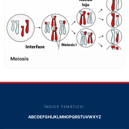
Meiosis
ÍNDICE TEMÁTICO:
A
B
C
D
E
F
G
H
I
J
K
L
M
N
O
P
Q
R
S
T
U
V
W
X
Y
Z