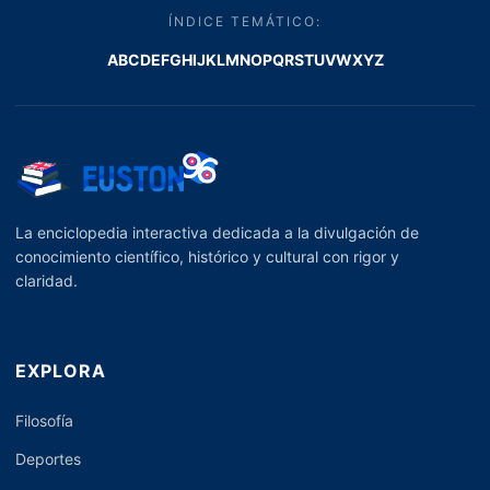
ÍNDICE TEMÁTICO:
A
B
C
D
E
F
G
H
I
J
K
L
M
N
O
P
Q
R
S
T
U
V
W
X
Y
Z
La enciclopedia interactiva dedicada a la divulgación de
conocimiento científico, histórico y cultural con rigor y
claridad.
EXPLORA
Filosofía
Deportes