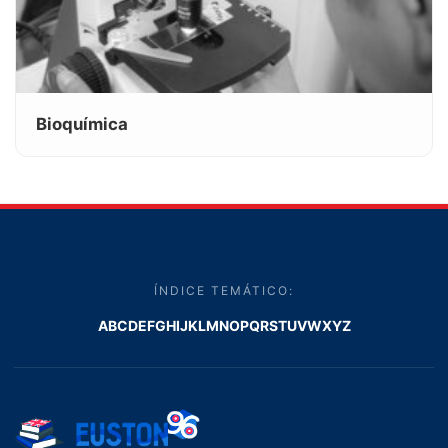
Bioquímica
ÍNDICE TEMÁTICO:
A
B
C
D
E
F
G
H
I
J
K
L
M
N
O
P
Q
R
S
T
U
V
W
X
Y
Z