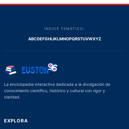
ÍNDICE TEMÁTICO:
A
B
C
D
E
F
G
H
I
J
K
L
M
N
O
P
Q
R
S
T
U
V
W
X
Y
Z
La enciclopedia interactiva dedicada a la divulgación de
conocimiento científico, histórico y cultural con rigor y
claridad.
EXPLORA