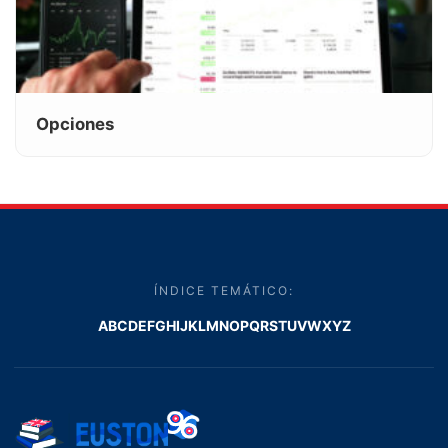
Opciones
ÍNDICE TEMÁTICO:
A
B
C
D
E
F
G
H
I
J
K
L
M
N
O
P
Q
R
S
T
U
V
W
X
Y
Z