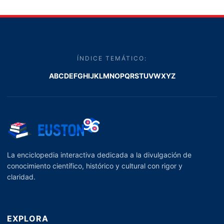
ÍNDICE TEMÁTICO:
A
B
C
D
E
F
G
H
I
J
K
L
M
N
O
P
Q
R
S
T
U
V
W
X
Y
Z
La enciclopedia interactiva dedicada a la divulgación de
conocimiento científico, histórico y cultural con rigor y
claridad.
EXPLORA