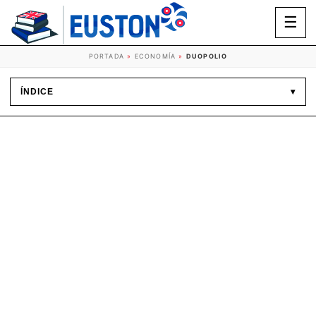
☰
PORTADA
»
ECONOMÍA
»
DUOPOLIO
ÍNDICE
▾