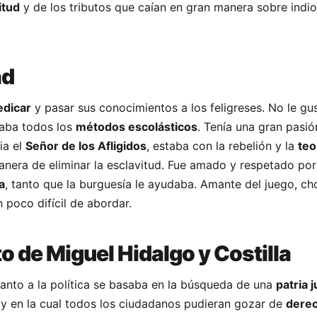
itud
y de los tributos que caían en gran manera sobre indio
ad
edicar
y pasar sus conocimientos a los feligreses. No le gu
aba todos los
métodos escolásticos
. Tenía una gran pasió
ia el
Señor de los Afligidos
, estaba con la rebelión y la
teo
anera de eliminar la esclavitud. Fue amado y respetado por 
a
, tanto que la burguesía le ayudaba. Amante del juego, ch
n poco difícil de abordar.
 de Miguel Hidalgo y Costilla
anto a la política se basaba en la búsqueda de una
patria j
e y en la cual todos los ciudadanos pudieran gozar de
dere