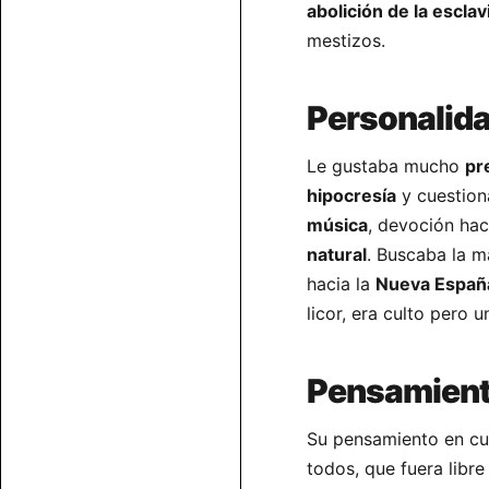
abolición de la esclav
mestizos.
Personalid
Le gustaba mucho
pr
hipocresía
y cuestion
música
, devoción hac
natural
. Buscaba la m
hacia la
Nueva Españ
licor, era culto pero u
Pensamiento
Su pensamiento en cu
todos, que fuera libr