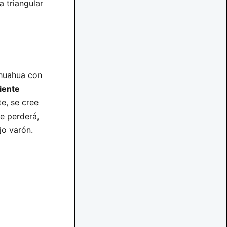
a triangular
ihuahua con
iente
te, se cree
se perderá,
jo varón.