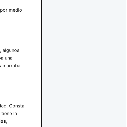
a por medio
, algunos
ba una
amarraba
dad. Consta
tiene la
dos
,