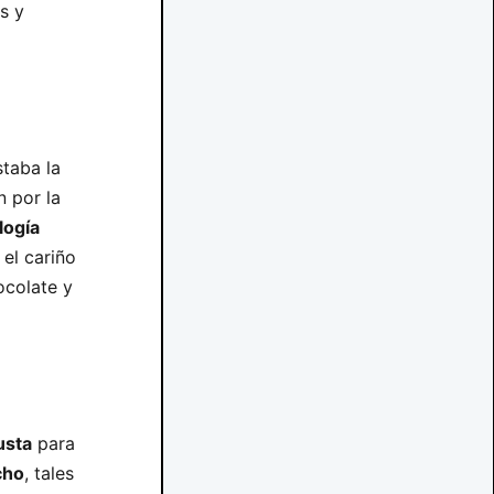
s y
staba la
n por la
logía
el cariño
ocolate y
usta
para
cho
, tales