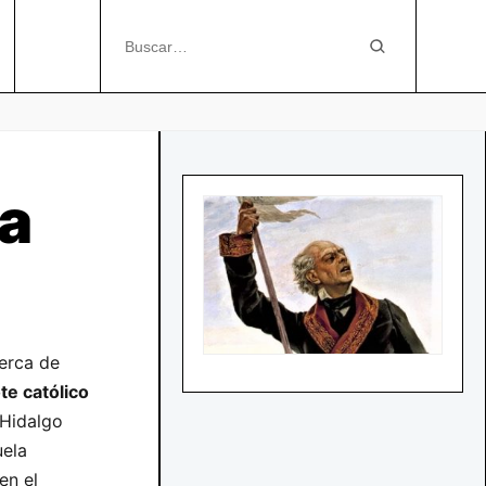
la
cerca de
te católico
 Hidalgo
uela
en el