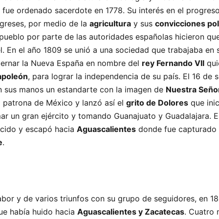
 fue ordenado sacerdote en 1778. Su interés en el progres
igreses, por medio de la
agricultura
y sus
convicciones pol
 pueblo por parte de las autoridades españolas hicieron q
él. En el año 1809 se unió a una sociedad que trabajaba en 
bernar la Nueva España en nombre del
rey Fernando VII
qui
apoleón
, para lograr la independencia de su país. El 16 de 
en sus manos un estandarte con la imagen de
Nuestra Seño
la patrona de México y lanzó así el
grito de Dolores
que inic
mar un gran ejército y tomando Guanajuato y Guadalajara. El
ncido y escapó hacia
Aguascalientes
donde fue capturado
e
.
abor y de varios triunfos con su grupo de seguidores, en 18
ue había huido hacia
Aguascalientes y Zacatecas
. Cuatro