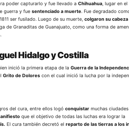
ra poder capturarlo y fue llevado a
Chihuahua
, lugar en el
e guerra y fue
sentenciado a muerte
. Fue degradado com
 1811 ser fusilado. Luego de su muerte,
colgaron su cabeza
diga de Granaditas de Guanajuato, como una forma de amen
.
guel Hidalgo y Costilla
ien inició la primera etapa de la
Guerra de la Independenc
el
Grito de Dolores
con el cual inició la lucha por la indepe
ros del cura, entre ellos logó
conquistar
muchas ciudades 
anifiesto
que el objetivo de todas las luchas era lograr la
ís.
El cura también decretó el
reparto de las tierras a los i