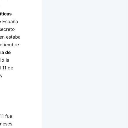
o
íticas
ue España
secreto
en estaba
setiembre
ra de
ió la
 11 de
 y
11 fue
 meses