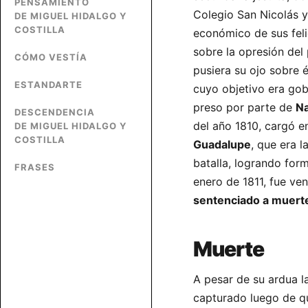
PENSAMIENTO
Colegio San Nicolás y
DE MIGUEL HIDALGO Y
COSTILLA
económico de sus fel
sobre la opresión del
CÓMO VESTÍA
pusiera su ojo sobre 
ESTANDARTE
cuyo objetivo era go
preso por parte de
N
DESCENDENCIA
del año 1810, cargó 
DE MIGUEL HIDALGO Y
COSTILLA
Guadalupe
, que era 
batalla, logrando for
FRASES
enero de 1811, fue ve
sentenciado a muert
Muerte
A pesar de su ardua l
capturado luego de q