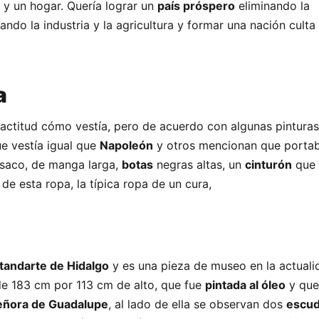
 y un hogar. Quería lograr un
país próspero
eliminando la
ando la industria y la agricultura y formar una nación cult
a
exactitud cómo vestía, pero de acuerdo con algunas pinturas
ue vestía igual que
Napoleón
y otros mencionan que porta
 saco, de manga larga,
botas
negras altas, un
cinturón
que 
de esta ropa, la típica ropa de un cura,
tandarte de Hidalgo
y es una pieza de museo en la actuali
de 183 cm por 113 cm de alto, que fue
pintada al óleo
y que 
eñora de Guadalupe
, al lado de ella se observan dos
escu