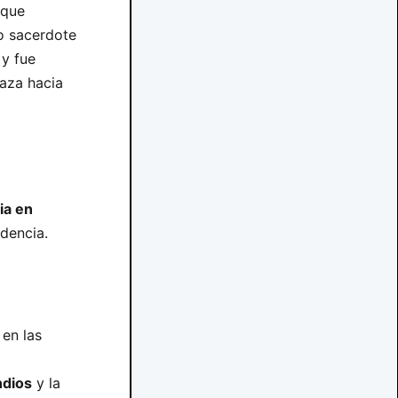
 que
o sacerdote
y fue
aza hacia
ia en
ndencia.
en las
ndios
y la