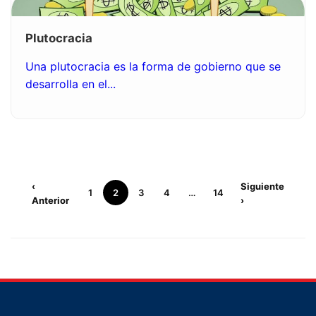
Plutocracia
Una plutocracia es la forma de gobierno que se
desarrolla en el...
‹
Siguiente
1
2
3
4
…
14
Anterior
›