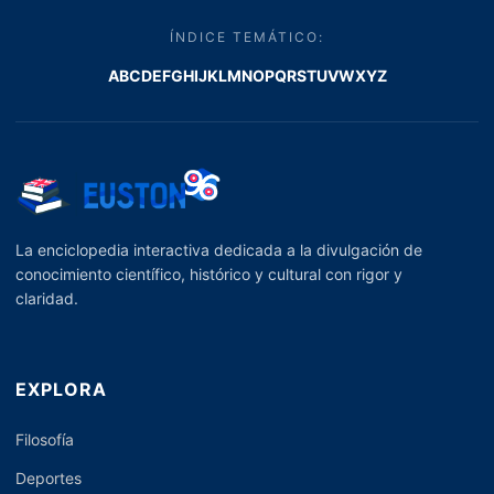
ÍNDICE TEMÁTICO:
A
B
C
D
E
F
G
H
I
J
K
L
M
N
O
P
Q
R
S
T
U
V
W
X
Y
Z
La enciclopedia interactiva dedicada a la divulgación de
conocimiento científico, histórico y cultural con rigor y
claridad.
EXPLORA
Filosofía
Deportes