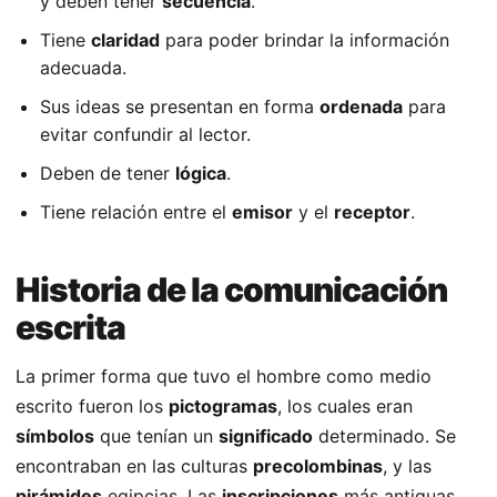
y deben tener
secuencia
.
Tiene
claridad
para poder brindar la información
adecuada.
Sus ideas se presentan en forma
ordenada
para
evitar confundir al lector.
Deben de tener
lógica
.
Tiene relación entre el
emisor
y el
receptor
.
Historia de la comunicación
escrita
La primer forma que tuvo el hombre como medio
escrito fueron los
pictogramas
, los cuales eran
símbolos
que tenían un
significado
determinado. Se
encontraban en las culturas
precolombinas
, y las
pirámides
egipcias. Las
inscripciones
más antiguas