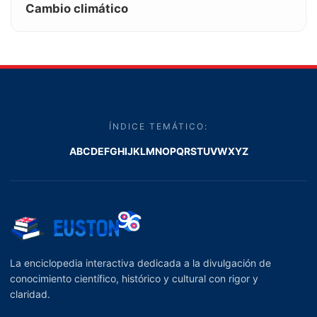
Cambio climático
ÍNDICE TEMÁTICO:
A
B
C
D
E
F
G
H
I
J
K
L
M
N
O
P
Q
R
S
T
U
V
W
X
Y
Z
La enciclopedia interactiva dedicada a la divulgación de
conocimiento científico, histórico y cultural con rigor y
claridad.