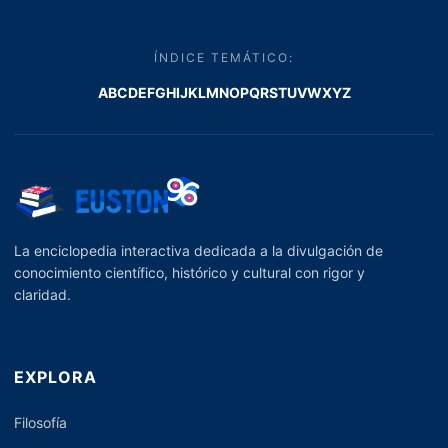
ÍNDICE TEMÁTICO:
A
B
C
D
E
F
G
H
I
J
K
L
M
N
O
P
Q
R
S
T
U
V
W
X
Y
Z
La enciclopedia interactiva dedicada a la divulgación de
conocimiento científico, histórico y cultural con rigor y
claridad.
EXPLORA
Filosofía