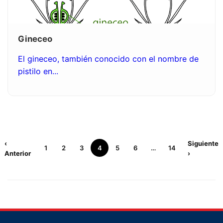
Gineceo
El gineceo, también conocido con el nombre de
pistilo en...
‹
Siguiente
1
2
3
4
5
6
…
14
Anterior
›