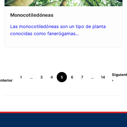
Monocotiledóneas
Las monocotiledóneas son un tipo de planta
conocidas como fanerógamas...
Siguien
1
…
3
4
5
6
7
…
14
nterior
›