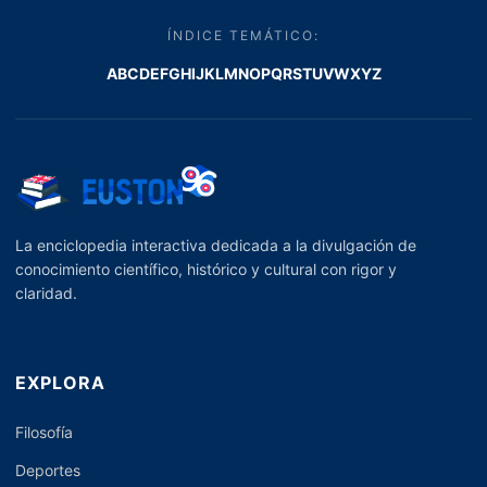
ÍNDICE TEMÁTICO:
A
B
C
D
E
F
G
H
I
J
K
L
M
N
O
P
Q
R
S
T
U
V
W
X
Y
Z
La enciclopedia interactiva dedicada a la divulgación de
conocimiento científico, histórico y cultural con rigor y
claridad.
EXPLORA
Filosofía
Deportes