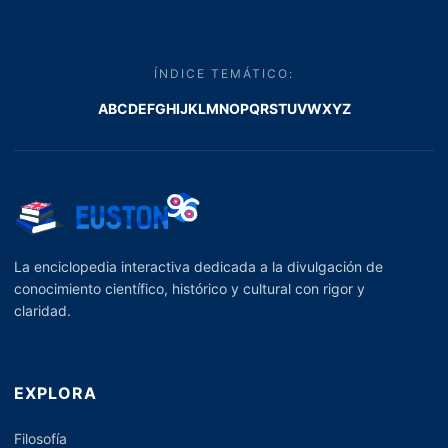
ÍNDICE TEMÁTICO:
A
B
C
D
E
F
G
H
I
J
K
L
M
N
O
P
Q
R
S
T
U
V
W
X
Y
Z
La enciclopedia interactiva dedicada a la divulgación de
conocimiento científico, histórico y cultural con rigor y
claridad.
EXPLORA
Filosofía