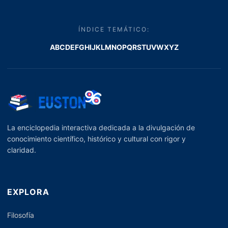
ÍNDICE TEMÁTICO:
A
B
C
D
E
F
G
H
I
J
K
L
M
N
O
P
Q
R
S
T
U
V
W
X
Y
Z
La enciclopedia interactiva dedicada a la divulgación de
conocimiento científico, histórico y cultural con rigor y
claridad.
EXPLORA
Filosofía