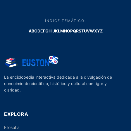
ÍNDICE TEMÁTICO:
A
B
C
D
E
F
G
H
I
J
K
L
M
N
O
P
Q
R
S
T
U
V
W
X
Y
Z
La enciclopedia interactiva dedicada a la divulgación de
conocimiento científico, histórico y cultural con rigor y
claridad.
EXPLORA
Filosofía