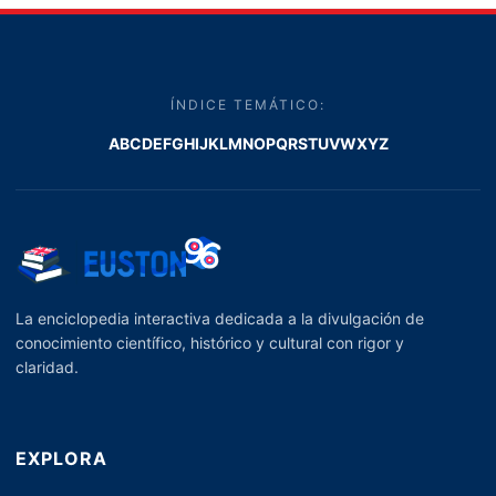
ÍNDICE TEMÁTICO:
A
B
C
D
E
F
G
H
I
J
K
L
M
N
O
P
Q
R
S
T
U
V
W
X
Y
Z
La enciclopedia interactiva dedicada a la divulgación de
conocimiento científico, histórico y cultural con rigor y
claridad.
EXPLORA