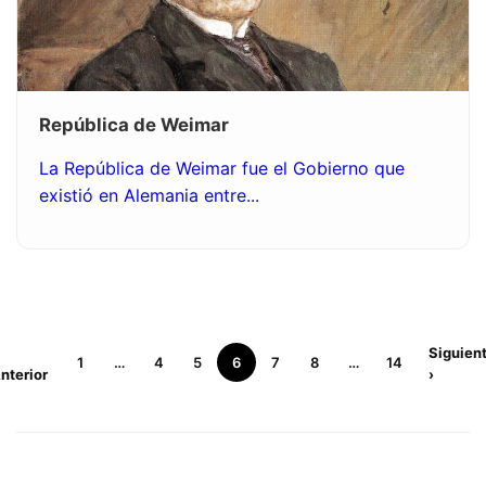
República de Weimar
La República de Weimar fue el Gobierno que
existió en Alemania entre...
Siguien
1
…
4
5
6
7
8
…
14
nterior
›