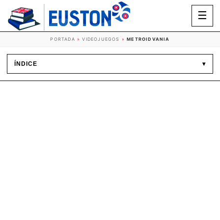
☰
PORTADA
»
VIDEOJUEGOS
»
METROIDVANIA
ÍNDICE
▾