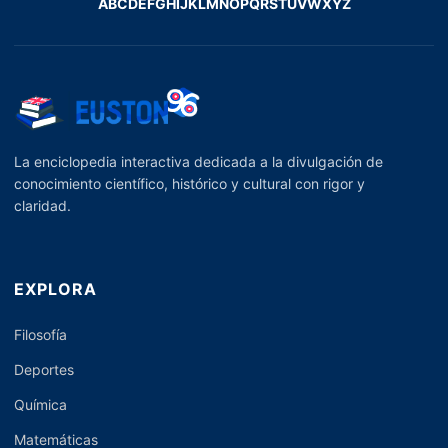
A
B
C
D
E
F
G
H
I
J
K
L
M
N
O
P
Q
R
S
T
U
V
W
X
Y
Z
La enciclopedia interactiva dedicada a la divulgación de
conocimiento científico, histórico y cultural con rigor y
claridad.
EXPLORA
Filosofía
Deportes
Química
Matemáticas