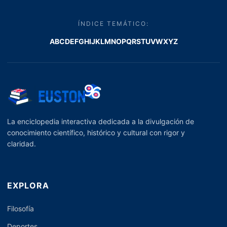
ÍNDICE TEMÁTICO:
A
B
C
D
E
F
G
H
I
J
K
L
M
N
O
P
Q
R
S
T
U
V
W
X
Y
Z
La enciclopedia interactiva dedicada a la divulgación de
conocimiento científico, histórico y cultural con rigor y
claridad.
EXPLORA
Filosofía
Deportes