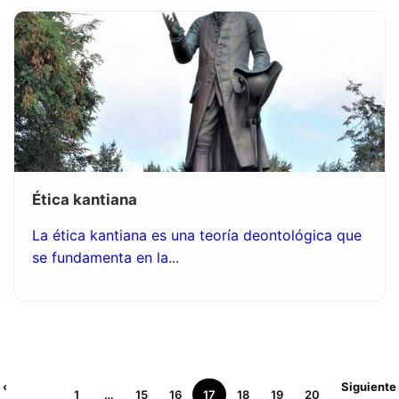
Ética kantiana
La ética kantiana es una teoría deontológica que
se fundamenta en la...
‹
Siguiente
1
…
15
16
17
18
19
20