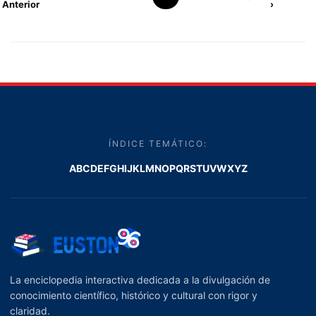
Anterior
›
ÍNDICE TEMÁTICO:
A
B
C
D
E
F
G
H
I
J
K
L
M
N
O
P
Q
R
S
T
U
V
W
X
Y
Z
La enciclopedia interactiva dedicada a la divulgación de
conocimiento científico, histórico y cultural con rigor y
claridad.