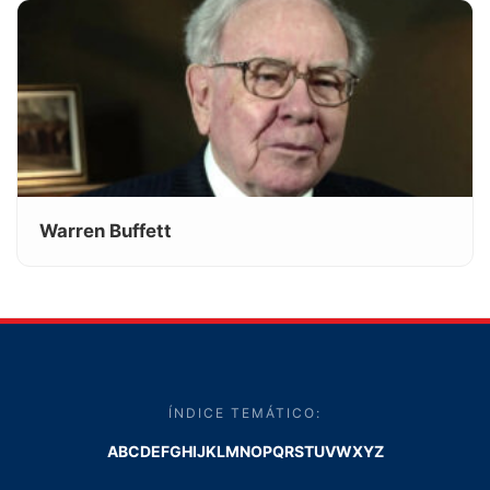
Warren Buffett
ÍNDICE TEMÁTICO:
A
B
C
D
E
F
G
H
I
J
K
L
M
N
O
P
Q
R
S
T
U
V
W
X
Y
Z