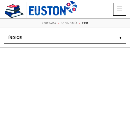
☰
PORTADA
»
ECONOMÍA
»
PER
ÍNDICE
▾