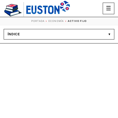
☰
PORTADA
»
ECONOMÍA
»
ACTIVO FIJO
ÍNDICE
▾