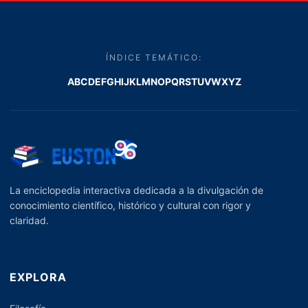
ÍNDICE TEMÁTICO:
A
B
C
D
E
F
G
H
I
J
K
L
M
N
O
P
Q
R
S
T
U
V
W
X
Y
Z
La enciclopedia interactiva dedicada a la divulgación de
conocimiento científico, histórico y cultural con rigor y
claridad.
EXPLORA