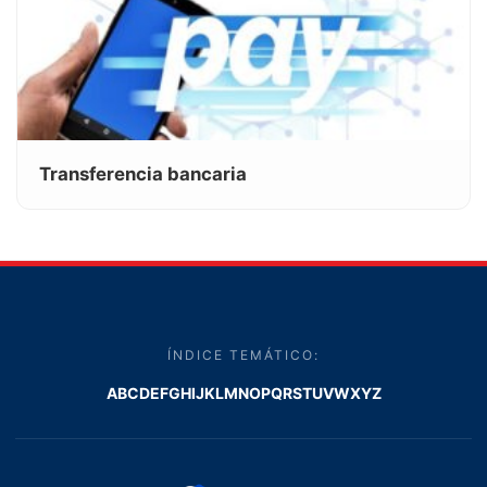
Transferencia bancaria
ÍNDICE TEMÁTICO:
A
B
C
D
E
F
G
H
I
J
K
L
M
N
O
P
Q
R
S
T
U
V
W
X
Y
Z