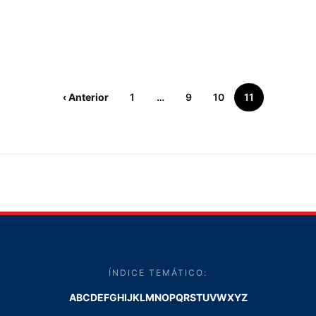
‹ Anterior
1
…
9
10
11
ÍNDICE TEMÁTICO:
A
B
C
D
E
F
G
H
I
J
K
L
M
N
O
P
Q
R
S
T
U
V
W
X
Y
Z