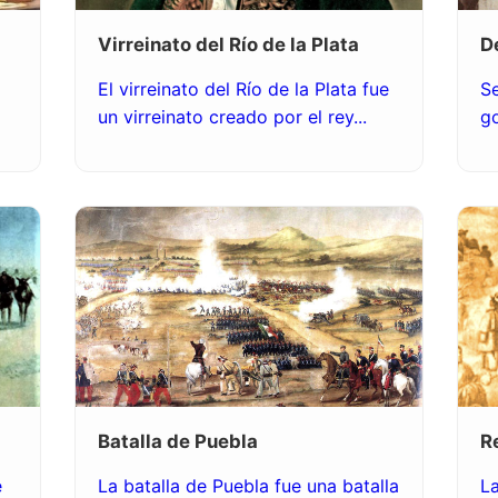
Virreinato del Río de la Plata
D
El virreinato del Río de la Plata fue
S
un virreinato creado por el rey...
go
Batalla de Puebla
R
e
La batalla de Puebla fue una batalla
La