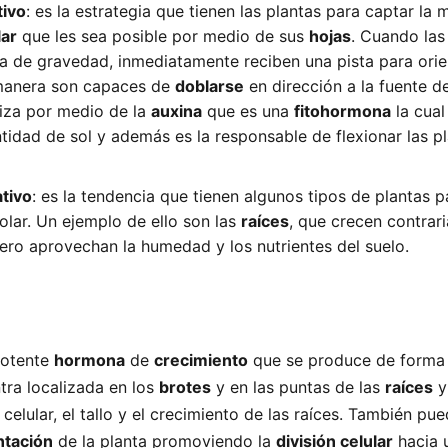
tivo
: es la estrategia que tienen las plantas para captar la 
lar
que les sea posible por medio de sus
hojas
. Cuando las
za de gravedad, inmediatamente reciben una pista para orie
manera son capaces de
doblarse
en dirección a la fuente de
iza por medio de la
auxina
que es una
fitohormona
la cual
tidad de sol y además es la responsable de flexionar las p
tivo
: es la tendencia que tienen algunos tipos de plantas p
olar. Un ejemplo de ello son las
raíces
, que crecen contrari
pero aprovechan la humedad y los nutrientes del suelo.
potente
hormona
de
crecimiento
que se produce de forma 
tra localizada en los
brotes
y en las puntas de las
raíces
y
celular, el tallo y el crecimiento de las raíces. También pu
ntación
de la planta promoviendo la
división celular
hacia 