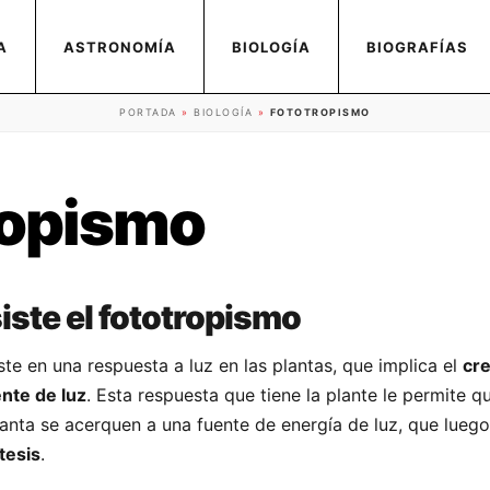
A
ASTRONOMÍA
BIOLOGÍA
BIOGRAFÍAS
PORTADA
»
BIOLOGÍA
»
FOTOTROPISMO
ropismo
iste el fototropismo
te en una respuesta a luz en las plantas, que implica el
cr
nte de luz
. Esta respuesta que tiene la plante le permite q
lanta se acerquen a una fuente de energía de luz, que lueg
tesis
.