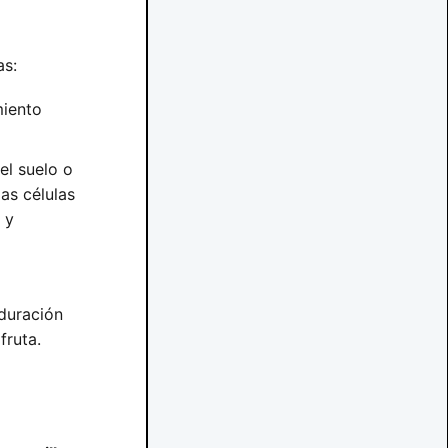
as:
miento
el suelo o
as células
 y
aduración
fruta.