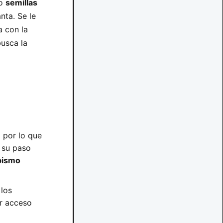
lo
semillas
nta. Se le
a con la
usca la
 por lo que
 su paso
pismo
 los
er acceso