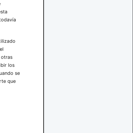
e
esta
todavía
ilizado
el
 otras
bir los
cuando se
arte que