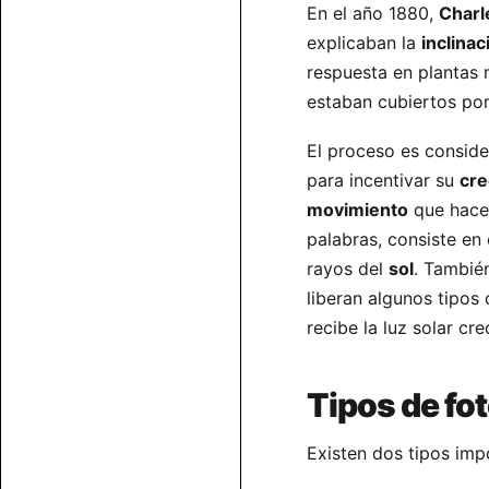
En el año 1880,
Charl
explicaban la
inclinac
respuesta en plantas
estaban cubiertos po
El proceso es consid
para incentivar su
cre
movimiento
que hace 
palabras, consiste en
rayos del
sol
. Tambié
liberan algunos tipos 
recibe la luz solar c
Tipos de fo
Existen dos tipos imp