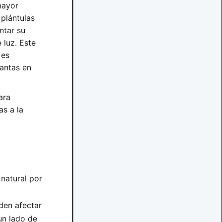
mayor
 plántulas
ntar su
 luz. Este
 es
lantas en
ara
as a la
natural por
eden afectar
un lado de