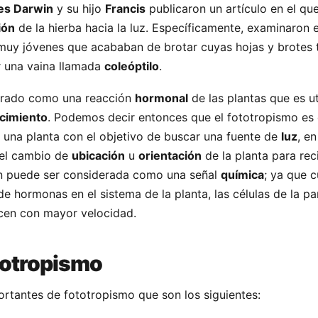
es Darwin
y su hijo
Francis
publicaron un artículo en el qu
ión
de la hierba hacia la luz. Específicamente, examinaron 
 muy jóvenes que acababan de brotar cuyas hojas y brotes 
r una vaina llamada
coleóptilo
.
erado como una reacción
hormonal
de las plantas que es ut
cimiento
. Podemos decir entonces que el fototropismo es 
una planta con el objetivo de buscar una fuente de
luz
, en
 el cambio de
ubicación
u
orientación
de la planta para reci
n puede ser considerada como una señal
química
; ya que 
de hormonas en el sistema de la planta, las células de la p
recen con mayor velocidad.
totropismo
ortantes de fototropismo que son los siguientes: