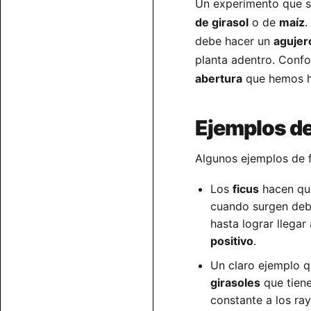
Un experimento que se
de girasol
o de
maíz
.
debe hacer un
agujer
planta adentro. Confo
abertura
que hemos h
Ejemplos de
Algunos ejemplos de f
Los
ficus
hacen que
cuando surgen deba
hasta lograr llegar
positivo
.
Un claro ejemplo q
girasoles
que tien
constante a los ray