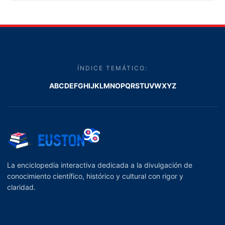
ÍNDICE TEMÁTICO:
A
B
C
D
E
F
G
H
I
J
K
L
M
N
O
P
Q
R
S
T
U
V
W
X
Y
Z
La enciclopedia interactiva dedicada a la divulgación de
conocimiento científico, histórico y cultural con rigor y
claridad.